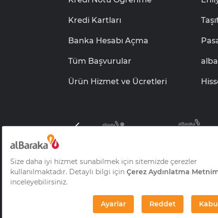
Kredi Kartları
Taşı
Banka Hesabı Açma
Pas
Tüm Başvurular
alb
Ürün Hizmet ve Ücretleri
Hiss
Albaraka Grubu B.S.C.
Bilgi Toplumu Hizmet
© 2026 Albaraka Türk Katılım Bankası A