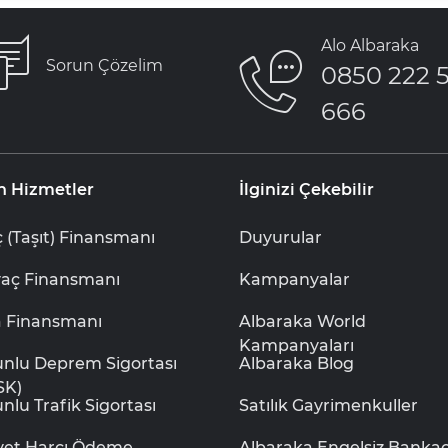
Alo Albaraka
Sorun Çözelim
0850 222 
666
n Hizmetler
İlginizi Çekebilir
 (Taşıt) Finansmanı
Duyurular
yaç Finansmanı
Kampanyalar
a Finansmanı
Albaraka World
Kampanyaları
unlu Deprem Sigortası
Albaraka Blog
SK)
nlu Trafik Sigortası
Satılık Gayrimenkuller
iyet Harcı Ödeme
Albaraka Engelsiz Bankacı