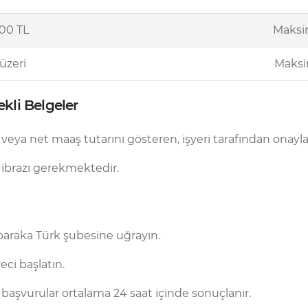
000 TL
Maksi
üzeri
Maksi
kli Belgeler
 veya net maaş tutarını gösteren, işyeri tarafından onayl
 ibrazı gerekmektedir.
lbaraka Türk şubesine uğrayın.
ci başlatın.
n başvurular ortalama 24 saat içinde sonuçlanır.