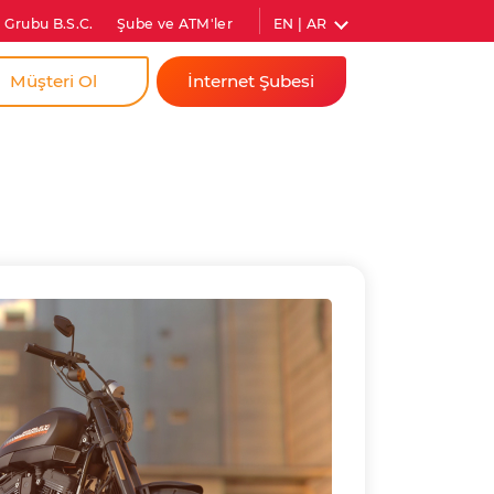
EN | AR
 Grubu B.S.C.
Şube ve ATM'ler
Müşteri Ol
İnternet Şubesi
a
Bireysel
dim İçin
Kurumsal
ıs Firmam İçin
Anında Şifre