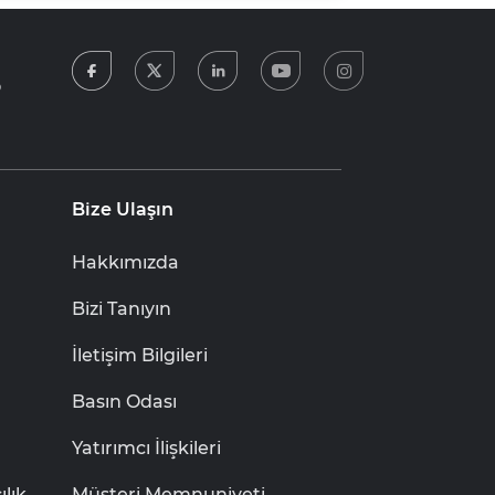
facebook
twitter
linkedin
youtube
instagram
5
Bize Ulaşın
Hakkımızda
Bizi Tanıyın
İletişim Bilgileri
Basın Odası
Yatırımcı İlişkileri
lık
Müşteri Memnuniyeti