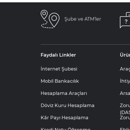
Şube ve ATM'ler
Faydalı Linkler
Ürü
İnternet Şubesi
Araç
Mobil Bankacılık
İhti
Hesaplama Araçları
Ars
Döviz Kuru Hesaplama
Zor
(DA
Kâr Payı Hesaplama
Zoru
Kredi Notu Öğrenme
Ehl