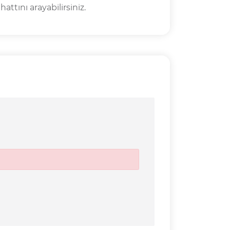
attını arayabilirsiniz.
Geri Ödenecek Toplam Tutar
261.474,51 TL
Ücretler Toplamı
750,00