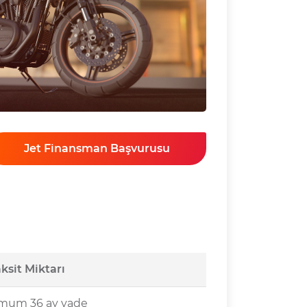
Jet Finansman Başvurusu
ksit Miktarı
mum 36 ay vade