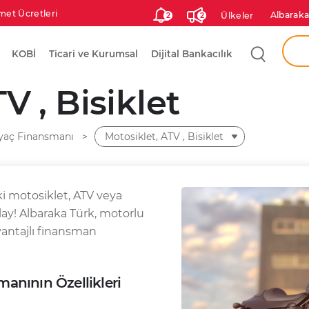
met Ücretleri
Albaraka
Ülkeler
2
2
Aram
KOBİ
Ticari ve Kurumsal
Dijital Bankacılık
Ken
V , Bisiklet
Şah
iyaç Finansmanı
Motosiklet, ATV , Bisiklet
ki motosiklet, ATV veya
olay! Albaraka Türk, motorlu
avantajlı finansman
manının Özellikleri