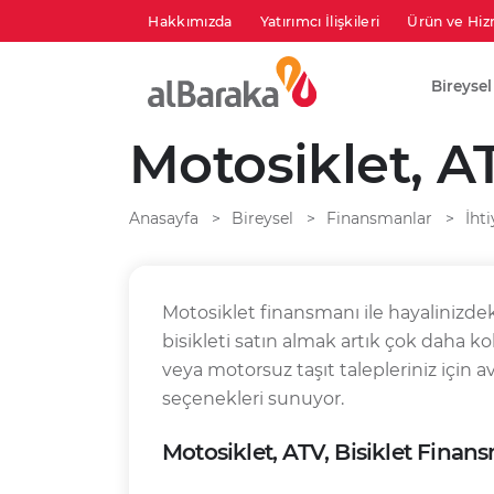
Hakkımızda
Yatırımcı İlişkileri
Ürün ve Hiz
Bireysel
Motosiklet, AT
Anasayfa
Bireysel
Finansmanlar
İht
Motosiklet finansmanı ile hayalinizde
bisikleti satın almak artık çok daha k
veya motorsuz taşıt talepleriniz için 
seçenekleri sunuyor.
Motosiklet, ATV, Bisiklet Finans