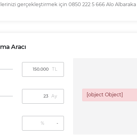
lerinizi gerçekleştirmek için 0850 222 5 666 Alo Albaraka h
ama Aracı
Aylık Taksit Tutarı
[object Object]
11.368,42 TL
Yıllık Maliyet Oranı
% 84,95
%