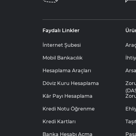
Faydalı Linkler
Ürü
İnternet Şubesi
Araç
Mobil Bankacılık
İhti
Hesaplama Araçları
Ars
Döviz Kuru Hesaplama
Zor
(DA
Kâr Payı Hesaplama
Zoru
Kredi Notu Öğrenme
Ehl
Kredi Kartları
Taşı
Banka Hesabı Açma
Pas