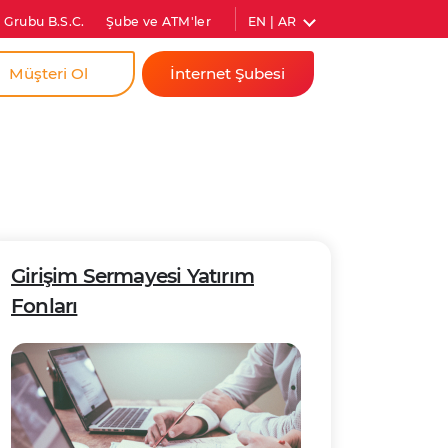
EN | AR
 Grubu B.S.C.
Şube ve ATM'ler
Müşteri Ol
İnternet Şubesi
a
Bireysel
dim İçin
Kurumsal
ıs Firmam İçin
Anında Şifre
Girişim Sermayesi Yatırım
Fonları