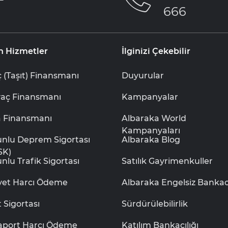
666
n Hizmetler
İlginizi Çekebilir
 (Taşıt) Finansmanı
Duyurular
yaç Finansmanı
Kampanyalar
a Finansmanı
Albaraka World
Kampanyaları
unlu Deprem Sigortası
Albaraka Blog
SK)
nlu Trafik Sigortası
Satılık Gayrimenkuller
iyet Harcı Ödeme
Albaraka Engelsiz Bankacı
t Sigortası
Sürdürülebilirlik
aport Harcı Ödeme
Katılım Bankacılığı