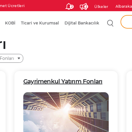
met Ücretleri
Albaraka
Ülkeler
2
2
Aram
KOBİ
Ticari ve Kurumsal
Dijital Bankacılık
Ken
ı
Şah
Fonları
Gayrimenkul Yatırım Fonları