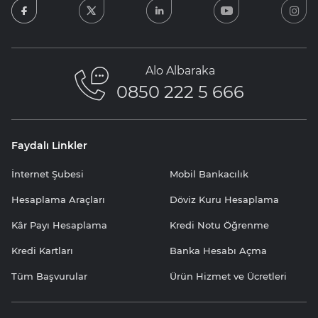
facebook
twitter
linkedin
youtube
in
Alo Albaraka
0850 222 5 666
Faydalı Linkler
İnternet Şubesi
Mobil Bankacılık
Hesaplama Araçları
Döviz Kuru Hesaplama
Kâr Payı Hesaplama
Kredi Notu Öğrenme
Kredi Kartları
Banka Hesabı Açma
Tüm Başvurular
Ürün Hizmet ve Ücretleri