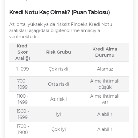
Kredi Notu Kaç Olmalı? (Puan Tablosu)
Az, orta, yüksek ya da risksiz Findeks Kredi Notu
aralıkları aşağıdaki bilgilendirme amacıyla
verilmektedir.
Kredi
Kredi Alma
Skor
Risk Grubu
Durumu
Aralığı
1- 699
Çok riskli
Alamaz
700 -
Alma ihtimali
Orta riskli
1099
düşük
1100 -
Alma ihtimali
Az riskli
1499
var
1500 -
İyi
Alabilir
1699
1700 -
Çok İyi
Alabilir
1900