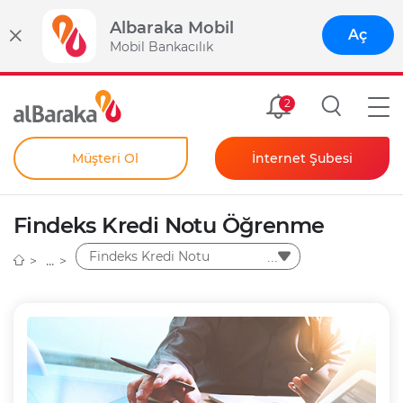
Albaraka Mobil
Aç
Mobil Bankacılık
Size Özel
2
Müşteri Ol
İnternet Şubesi
Bireysel
Kendim İçin
Findeks Kredi Notu Öğrenme
Şahıs Firmam İçin
Kurumsal
Findeks Kredi Notu
Anında Şifre
Öğrenme