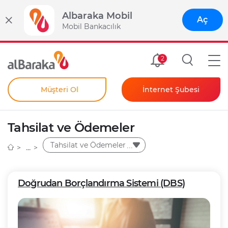
Albaraka Mobil
Aç
Mobil Bankacılık
Size Özel
2
Müşteri Ol
İnternet Şubesi
Bireysel
Kendim İçin
Tahsilat ve Ödemeler
Şahıs Firmam İçin
Kurumsal
Tahsilat ve Ödemeler
Anında Şifre
Doğrudan Borçlandırma Sistemi (DBS)