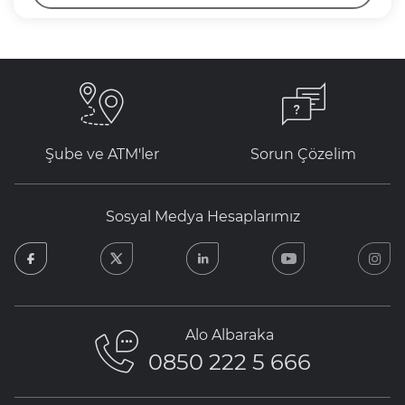
Şube ve ATM'ler
Sorun Çözelim
Sosyal Medya Hesaplarımız
facebook
twitter
linkedin
youtube
in
Alo Albaraka
0850 222 5 666