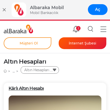
Albaraka Mobil
Aç
Mobil Bankacılık
Size Özel
2
Müşteri Ol
İnternet Şubesi
Bireysel
Kendim İçin
Altın Hesapları
Şahıs Firmam İçin
Kurumsal
Altın Hesapları
Anında Şifre
Kârlı Altın Hesabı