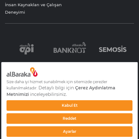
İnsan Kaynakları ve Çalışan
Deneyimi
Bilgi Toplumu
Sözleşme ve
KVKK Aydınlatma
Hizmetleri
Formlar
Yazısı
Gizlilik
S.S.S
Çerez Aydınlatma
Metni
© 2026 Albaraka Türk Katılım Bankası A.Ş.