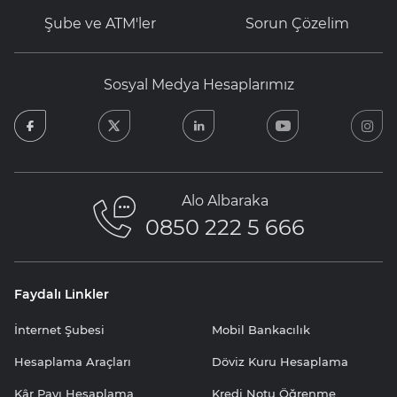
Şube ve ATM'ler
Sorun Çözelim
Sosyal Medya Hesaplarımız
facebook
twitter
linkedin
youtube
in
Alo Albaraka
0850 222 5 666
Faydalı Linkler
İnternet Şubesi
Mobil Bankacılık
Hesaplama Araçları
Döviz Kuru Hesaplama
Kâr Payı Hesaplama
Kredi Notu Öğrenme