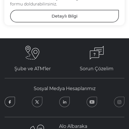
formu doldurabilirsiniz.
Detaylı Bilgi
Şube ve ATM'ler
Sorun Çözelim
Sosyal Medya Hesaplarımız
facebook
twitter
linkedin
youtube
in
Alo Albaraka