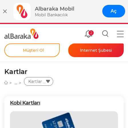
Albaraka Mobil
Aç
Mobil Bankacılık
Size Özel
2
Müşteri Ol
İnternet Şubesi
Bireysel
Kendim İçin
Kartlar
Şahıs Firmam İçin
Kurumsal
Kartlar
Anında Şifre
Kobi Kartları