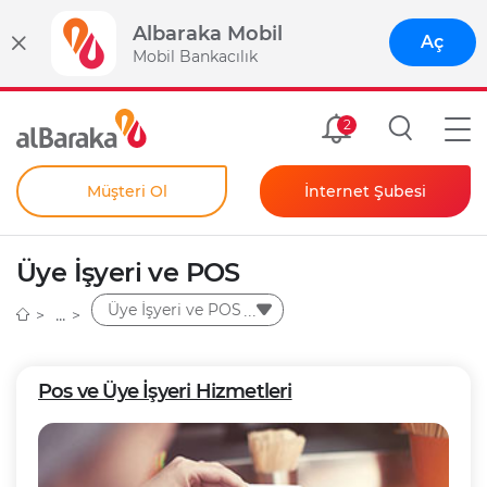
Albaraka Mobil
Aç
Mobil Bankacılık
Size Özel
2
Müşteri Ol
İnternet Şubesi
Bireysel
Kendim İçin
Üye İşyeri ve POS
Şahıs Firmam İçin
Kurumsal
Üye İşyeri ve POS
Anında Şifre
Pos ve Üye İşyeri Hizmetleri