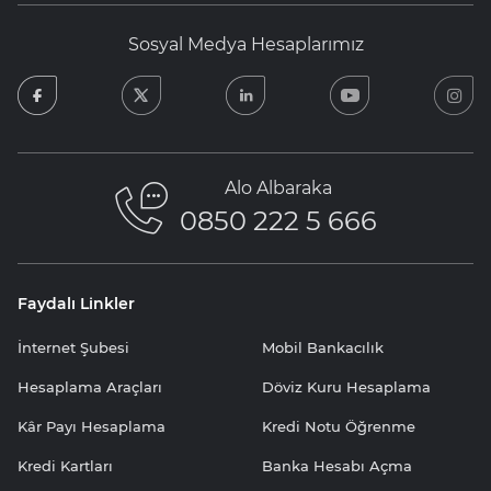
Sosyal Medya Hesaplarımız
facebook
twitter
linkedin
youtube
in
Alo Albaraka
0850 222 5 666
Faydalı Linkler
İnternet Şubesi
Mobil Bankacılık
Hesaplama Araçları
Döviz Kuru Hesaplama
Kâr Payı Hesaplama
Kredi Notu Öğrenme
Kredi Kartları
Banka Hesabı Açma