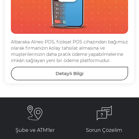
Albaraka Alneo POS, fiziksel POS cihazından bağımsız
olarak firmanızın kolay tahsilat almasına ve
müşterilerinizin daha pratik ödeme yapabilmelerine
imkân sağlayan yeni bir ödeme platformudur.
Detaylı Bilgi
Şube ve ATM'ler
Sorun Çözelim