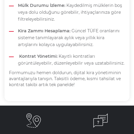
Mülk Durumu İzleme:
Kaydedilmiş mülklerin boş
veya dolu olduğunu görebilir, ihtiyaçlarınıza göre
filtreleyebilirsiniz.
Kira Zammı Hesaplama:
Güncel TÜFE oranlarını
sisteme tanımlayarak aylık veya yıllık kira
artışlarını kolayca uygulayabilirsiniz.
Kontrat Yönetimi:
Kayıtlı kontratları
görüntüleyebilir, düzenleyebilir veya uzatabilirsiniz.
Formumuzu hemen doldurun, dijital kira yönetiminin
avantajlarıyla tanışın. Taksitli ödeme, kısmi tahsilat ve
kontrat takibi artık tek panelde!