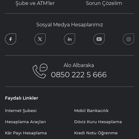
Şube ve ATM'ler
Sorun Çözelim
Sosyal Medya Hesaplarımız
facebook
twitter
linkedin
youtube
in
Alo Albaraka
0850 222 5 666
Faydalı Linkler
İnternet Şubesi
Mobil Bankacılık
Hesaplama Araçları
Döviz Kuru Hesaplama
Kâr Payı Hesaplama
Kredi Notu Öğrenme