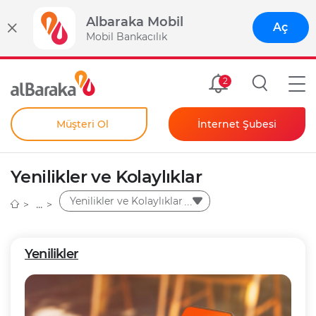
Albaraka Mobil
Aç
Mobil Bankacılık
Size Özel
2
Müşteri Ol
İnternet Şubesi
Bireysel
Kendim İçin
Yenilikler ve Kolaylıklar
Şahıs Firmam İçin
Kurumsal
Yenilikler ve Kolaylıklar
Anında Şifre
Yenilikler