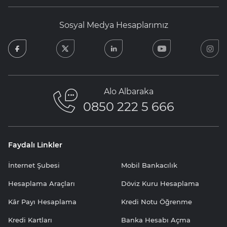
Sosyal Medya Hesaplarımız
facebook
twitter
linkedin
youtube
in
Alo Albaraka
0850 222 5 666
Faydalı Linkler
İnternet Şubesi
Mobil Bankacılık
Hesaplama Araçları
Döviz Kuru Hesaplama
Kâr Payı Hesaplama
Kredi Notu Öğrenme
Kredi Kartları
Banka Hesabı Açma