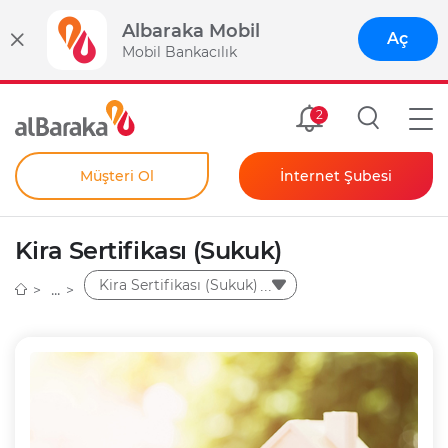
Albaraka Mobil
Aç
Mobil Bankacılık
Size Özel
2
Müşteri Ol
İnternet Şubesi
Bireysel
Kendim İçin
Kira Sertifikası (Sukuk)
Şahıs Firmam İçin
Kurumsal
Kira Sertifikası (Sukuk)
Anında Şifre