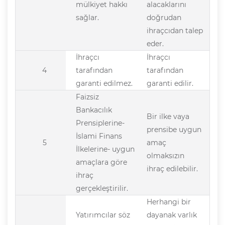
mülkiyet hakkı
alacaklarını
sağlar.
doğrudan
ihraçcıdan talep
eder.
İhraçcı
İhraçcı
4
tarafından
tarafından
garanti edilmez.
garanti edilir.
Faizsiz
Bankacılık
Bir ilke vaya
Prensiplerine-
prensibe uygun
İslami Finans
5
amaç
İlkelerine- uygun
olmaksızın
amaçlara göre
ihraç edilebilir.
ihraç
gerçekleştirilir.
Herhangi bir
Yatırımcılar söz
dayanak varlık