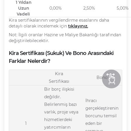
1 Yıldan
Uzun
0,00%
2,50%
5,00%
Vadeli
Kira sertifikalarının vergilendirme esaslarını daha
detaylı olarak incelemek için
tıklayınız.
Not: İlgili oranlar Hazine ve Maliye Bakanlığı tarafından
değiştirilebilecektir.
Kira Sertifikası (Sukuk) Ve Bono Arasındaki
Farklar Nelerdir?
Kira
Bono
Sertifikası
Bir borç ilişkisi
değildir.
İhracı
Belirlenmiş bazı
gerçekleştirenin
varlık, proje veya
borcunu temsil
hizmetlerdeki
1
eden bir
yatırcımların