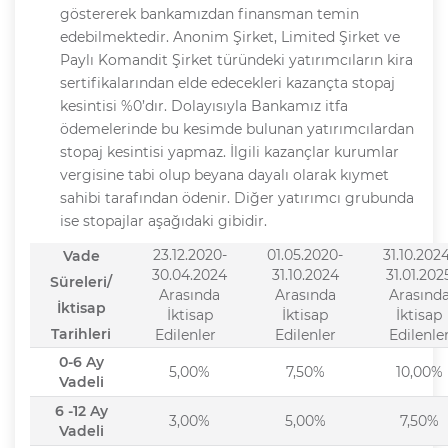
göstererek bankamızdan finansman temin
edebilmektedir. Anonim Şirket, Limited Şirket ve
Paylı Komandit Şirket türündeki yatırımcıların kira
sertifikalarından elde edecekleri kazançta stopaj
kesintisi %0’dır. Dolayısıyla Bankamız itfa
ödemelerinde bu kesimde bulunan yatırımcılardan
stopaj kesintisi yapmaz. İlgili kazançlar kurumlar
vergisine tabi olup beyana dayalı olarak kıymet
sahibi tarafından ödenir. Diğer yatırımcı grubunda
ise stopajlar aşağıdaki gibidir.
23.12.2020-
01.05.2020-
31.10.202
Vade
30.04.2024
31.10.2024
31.01.202
Süreleri/
Arasında
Arasında
Arasınd
İktisap
İktisap
İktisap
İktisap
Tarihleri
Edilenler
Edilenler
Edilenle
0-6 Ay
5,00%
7,50%
10,00%
Vadeli
6 -12 Ay
3,00%
5,00%
7,50%
Vadeli