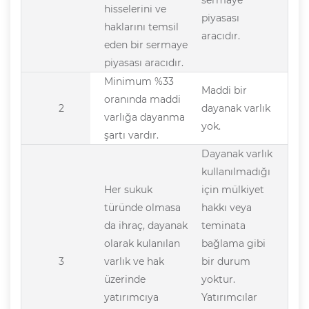
sermaye
hisselerini ve
piyasası
haklarını temsil
aracıdır.
eden bir sermaye
piyasası aracıdır.
Minimum %33
Maddi bir
oranında maddi
2
dayanak varlık
varlığa dayanma
yok.
şartı vardır.
Dayanak varlık
kullanılmadığı
Her sukuk
için mülkiyet
türünde olmasa
hakkı veya
da ihraç, dayanak
teminata
olarak kulanılan
bağlama gibi
3
varlık ve hak
bir durum
üzerinde
yoktur.
yatırımcıya
Yatırımcılar