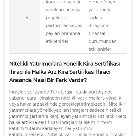
konusu dayanak
olmadığı için
varlıklardan veya
yatırımcılar
6
projelerin
sadece
performansından
ihraçcının
payları oranında
finansal
etkilenirler.
durumundan
etkilenirler.
Nitelikli Yatırımcılara Yönelik Kira Sertifikası
İhracı ile Halka Arz Kira Sertifikası İhracı
Arasında Nasıl Bir Fark Vardır?
İhraçlar, yurtiçinde-Türk Lirası - ya da yurtdışında-
yabancı para , cinsinden nitelikli yatırımcılara yönelik
veya halka arz şeklinde gerçekleştirilmektedir.. Nitelikli
yatırımcılara yönelik yapılan ihraçlara sadece nitelikli
yatırımcı şartlarını karşılayan yatırımcılar katılabilirken;
halka arz kira sertifikası ihraçlarına ise minimum
katılım tutarını karşılayan her yatırımcı
katılabilmektedir. Nitelikli yatırımcılara yönelik ihraçlar