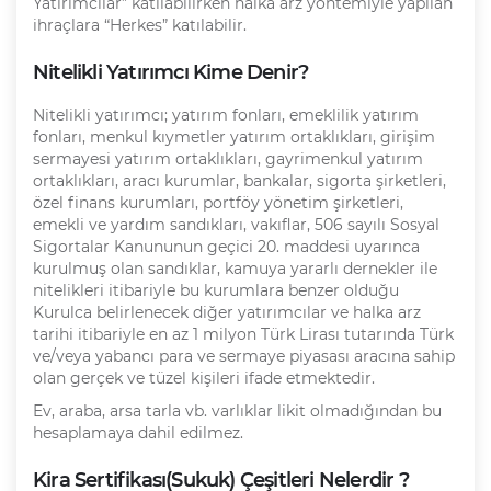
Yatırımcılar” katılabilirken halka arz yöntemiyle yapılan
ihraçlara “Herkes” katılabilir.
Nitelikli Yatırımcı Kime Denir?
Nitelikli yatırımcı; yatırım fonları, emeklilik yatırım
fonları, menkul kıymetler yatırım ortaklıkları, girişim
sermayesi yatırım ortaklıkları, gayrimenkul yatırım
ortaklıkları, aracı kurumlar, bankalar, sigorta şirketleri,
özel finans kurumları, portföy yönetim şirketleri,
emekli ve yardım sandıkları, vakıflar, 506 sayılı Sosyal
Sigortalar Kanununun geçici 20. maddesi uyarınca
kurulmuş olan sandıklar, kamuya yararlı dernekler ile
nitelikleri itibariyle bu kurumlara benzer olduğu
Kurulca belirlenecek diğer yatırımcılar ve halka arz
tarihi itibariyle en az 1 milyon Türk Lirası tutarında Türk
ve/veya yabancı para ve sermaye piyasası aracına sahip
olan gerçek ve tüzel kişileri ifade etmektedir.
Ev, araba, arsa tarla vb. varlıklar likit olmadığından bu
hesaplamaya dahil edilmez.
Kira Sertifikası(Sukuk) Çeşitleri Nelerdir ?