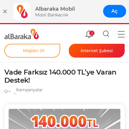
Albaraka Mobil
Aç
Mobil Bankacılık
Size Özel
2
Müşteri Ol
İnternet Şubesi
Bireysel
Kendim İçin
Vade Farksız 140.000 TL’ye Varan
Şahıs Firmam İçin
Kurumsal
Destek!
Anında Şifre
Kampanyalar