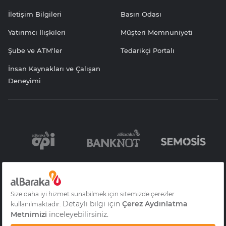
İletişim Bilgileri
Basın Odası
Yatırımcı İlişkileri
Müşteri Memnuniyeti
Şube ve ATM'ler
Tedarikçi Portalı
İnsan Kaynakları ve Çalışan
Deneyimi
Bilgi Toplumu
Sözleşme ve
KVKK Aydınlatma
Hizmetleri
Formlar
Yazısı