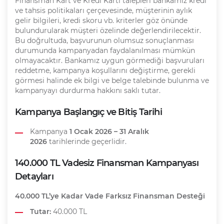
Finansman Kart ve Kredi Kartı talepleri bankamız kredi
ve tahsis politikaları çerçevesinde, müşterinin aylık
gelir bilgileri, kredi skoru vb. kriterler göz önünde
bulundurularak müşteri özelinde değerlendirilecektir.
Bu doğrultuda, başvurunun olumsuz sonuçlanması
durumunda kampanyadan faydalanılması mümkün
olmayacaktır. Bankamız uygun görmediği başvuruları
reddetme, kampanya koşullarını değiştirme, gerekli
görmesi halinde ek bilgi ve belge talebinde bulunma ve
kampanyayı durdurma hakkını saklı tutar.
Kampanya Başlangıç ve Bitiş Tarihi
Kampanya
1 Ocak 2026 – 31 Aralık
2026
tarihlerinde geçerlidir.
140.000 TL Vadesiz Finansman Kampanyası
Detayları
40.000 TL’ye Kadar Vade Farksız Finansman Desteği
Tutar:
40.000 TL