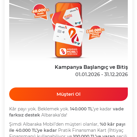
Kampanya Başlangıç ve Bitiş
01.01.2026 - 31.12.2026
Müşteri Ol
Kâr payı yok. Beklemek yok.
140.000 TL
’ye kadar
vade
farksız destek
Albaraka’da!
Şimdi Albaraka Mobil’den müşteri olanlar,
%0 kâr payı
ile 40.000 TL’ye kadar
Pratik Finansman Kart (İhtiyaç
Finansmanı) kullanabiliyor ve
100.000 TL’ye varan
seçili