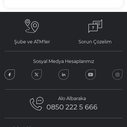
Şube ve ATM'ler
Sorun Çözelim
Sosyal Medya Hesaplarımız
facebook
twitter
linkedin
youtube
in
Alo Albaraka
0850 222 5 666