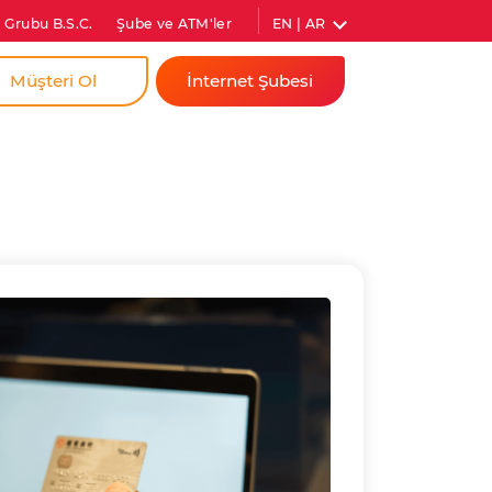
EN | AR
 Grubu B.S.C.
Şube ve ATM'ler
Müşteri Ol
İnternet Şubesi
a
Bireysel
dim İçin
Kurumsal
ıs Firmam İçin
Anında Şifre