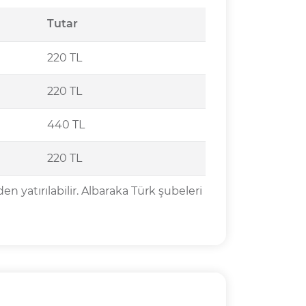
Tutar
220 TL
220 TL
440 TL
220 TL
n yatırılabilir. Albaraka Türk şubeleri