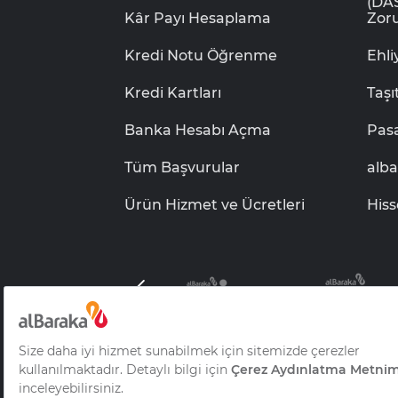
(DA
Kâr Payı Hesaplama
Zoru
Kredi Notu Öğrenme
Ehl
Kredi Kartları
Taşı
Banka Hesabı Açma
Pas
Tüm Başvurular
alb
Ürün Hizmet ve Ücretleri
Hiss
Albaraka Grubu B.S.C.
Bilgi Toplumu Hizmet