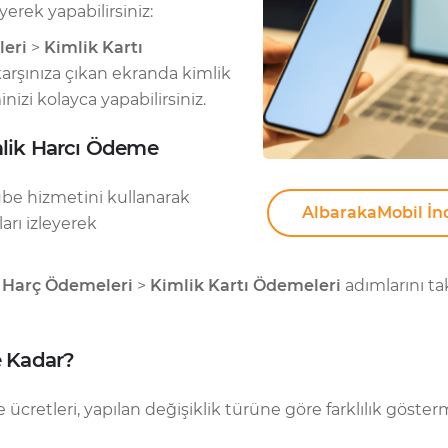
yerek yapabilirsiniz:
leri
>
Kimlik Kartı
karşınıza çıkan ekranda kimlik
inizi kolayca yapabilirsiniz.
mlik Harcı Ödeme
ube hizmetini kullanarak
AlbarakaMobil İn
arı izleyerek
>
Harç Ödemeleri
>
Kimlik Kartı Ödemeleri
adımlarını tak
e Kadar?
me ücretleri, yapılan değişiklik türüne göre farklılık göst