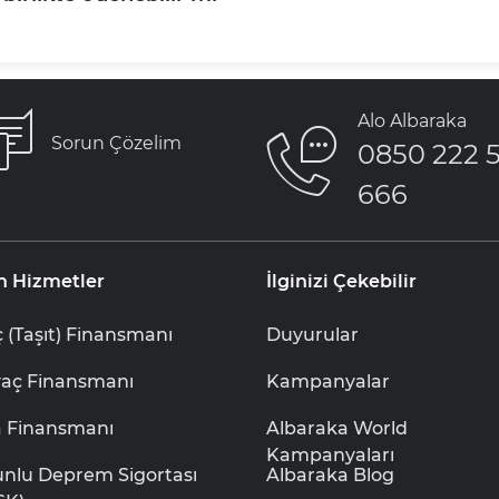
Alo Albaraka
Sorun Çözelim
0850 222 
666
n Hizmetler
İlginizi Çekebilir
 (Taşıt) Finansmanı
Duyurular
yaç Finansmanı
Kampanyalar
a Finansmanı
Albaraka World
Kampanyaları
unlu Deprem Sigortası
Albaraka Blog