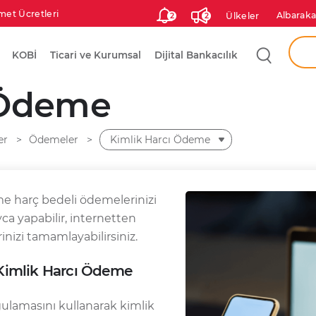
met Ücretleri
Albaraka
Ülkeler
2
2
Aram
KOBİ
Ticari ve Kurumsal
Dijital Bankacılık
Ken
 Ödeme
Şah
er
Ödemeler
Kimlik Harcı Ödeme
me harç bedeli ödemelerinizi
yca yapabilir, internetten
nizi tamamlayabilirsiniz.
Kimlik Harcı Ödeme
ulamasını kullanarak kimlik