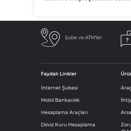
Şube ve ATM'ler
Faydalı Linkler
Ürü
İnternet Şubesi
Araç
Mobil Bankacılık
İhti
Hesaplama Araçları
Ars
Döviz Kuru Hesaplama
Zor