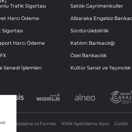
SK)
nlu Trafik Sigortası
Satılık Gayrimenkuller
iyet Harcı Ödeme
Albaraka Engelsiz Bankacı
t Sigortası
Sürdürülebilirlik
aport Harcı Ödeme
Katılım Bankacılığı
aFX
Özel Bankacılık
e Senedi İşlemleri
Kültür Sanat ve Yayıncılık
leri
Sözleşme ve Formlar
KVKK Aydınlatma Yazısı
Gizlilik