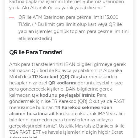
kartına bağlama işlemini İnternet Şubemiz üzerinden
ya da Alo Albaraka'yı arayarak yapabilirsiniz.”
QR ile ATM üzerinden para çekme limiti 15.000
TL’dir. ( *
Bu limit çatı limit olup kart veya QR ile
yapılan işlemler günlük toplam para çekme limitini
etkilemektedir
.)
QR ile Para Transferi
Artık para transferlerinizi IBAN bilgileri girmeye gerek
kalmadan QR kod ile kolayca yapabilirsiniz! Albaraka
Mobil’deki
TR Karekod (QR) Oluştur
menüsünden
hesaplarınıza özel
QR kodlarını
görüntüleyebilir, size
para gönderecek kişilerle IBAN bilgilerine gerek
kalmadan
QR kodunu paylaşabilirsiniz
. Para
göndermek için ise TR Karekod (QR) Okut ya da FAST
menüsünde bulunan
TR Karekod sekmesinden
alıcının hesabına ait
karekodu okutarak IBAN ve alıcı
bilgilerini girmeden para transferlerinizi kolayca
gerçekleştirebilirsiniz*. Üstelik Masrafsız Bankacılık ile
7/24 FAST, EFT ve havale işlemleriniz için hiçbir ücret