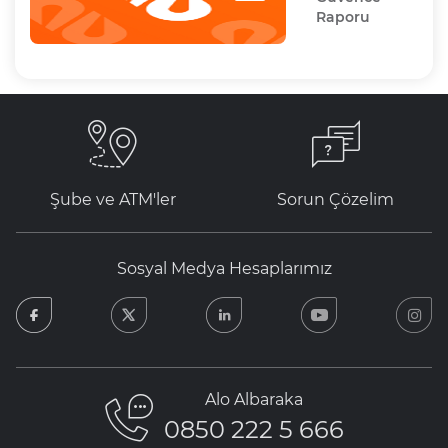
Raporu
Şube ve ATM'ler
Sorun Çözelim
Sosyal Medya Hesaplarımız
facebook
twitter
linkedin
youtube
in
Alo Albaraka
0850 222 5 666