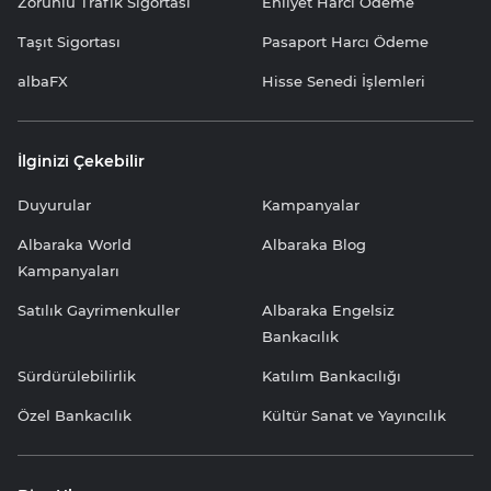
Zorunlu Trafik Sigortası
Ehliyet Harcı Ödeme
Taşıt Sigortası
Pasaport Harcı Ödeme
albaFX
Hisse Senedi İşlemleri
İlginizi Çekebilir
Duyurular
Kampanyalar
Albaraka World
Albaraka Blog
Kampanyaları
Satılık Gayrimenkuller
Albaraka Engelsiz
Bankacılık
Sürdürülebilirlik
Katılım Bankacılığı
Özel Bankacılık
Kültür Sanat ve Yayıncılık