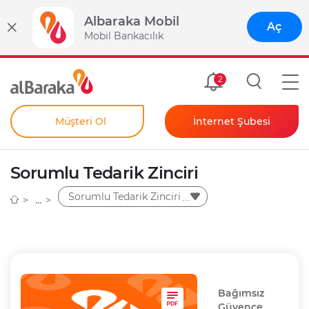
Albaraka Mobil
Aç
Mobil Bankacılık
Size Özel
2
Müşteri Ol
İnternet Şubesi
Bireysel
Kendim İçin
Sorumlu Tedarik Zinciri
Şahıs Firmam İçin
Kurumsal
Sorumlu Tedarik Zinciri
Anında Şifre
Bağımsız
Güvence