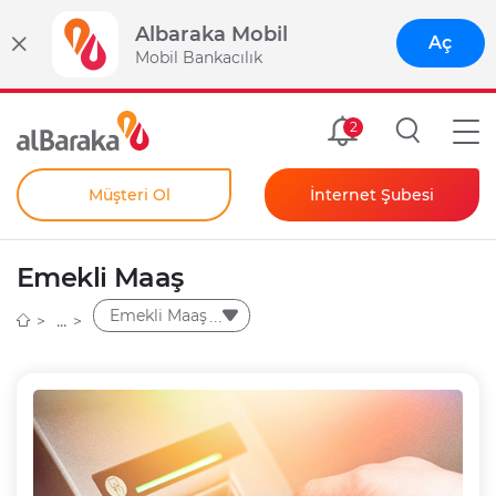
Albaraka Mobil
Aç
Mobil Bankacılık
Size Özel
2
Müşteri Ol
İnternet Şubesi
Bireysel
Kendim İçin
Emekli Maaş
Şahıs Firmam İçin
Kurumsal
Emekli Maaş
Anında Şifre