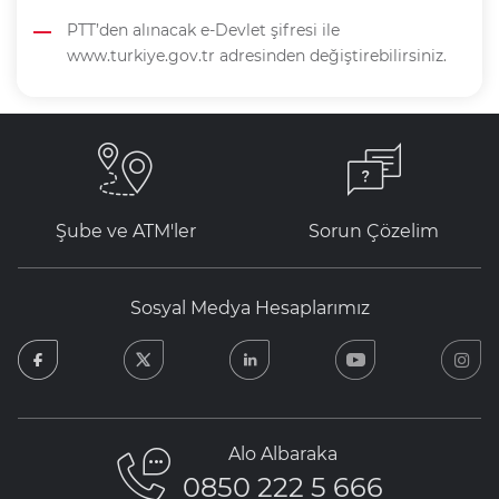
PTT’den alınacak e-Devlet şifresi ile
www.turkiye.gov.tr adresinden değiştirebilirsiniz.
Şube ve ATM'ler
Sorun Çözelim
Sosyal Medya Hesaplarımız
facebook
twitter
linkedin
youtube
in
Alo Albaraka
0850 222 5 666