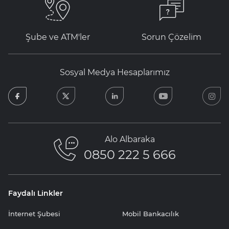
Şube ve ATM'ler
Sorun Çözelim
Sosyal Medya Hesaplarımız
facebook
twitter
linkedin
youtube
in
Alo Albaraka
0850 222 5 666
Faydalı Linkler
İnternet Şubesi
Mobil Bankacılık