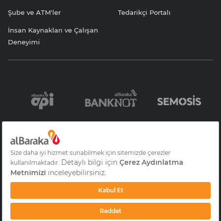
Şube ve ATM'ler
Tedarikçi Portalı
İnsan Kaynakları ve Çalışan
Deneyimi
Bilgi Toplumu
Sözleşme ve
KVKK Aydınlatma
Hizmetleri
Formlar
Yazısı
Gizlilik
S.S.S
Çerez Aydınlatma
Metni