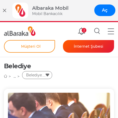
Albaraka Mobil
Aç
Mobil Bankacılık
Size Özel
2
Müşteri Ol
İnternet Şubesi
Bireysel
Kendim İçin
Belediye
Şahıs Firmam İçin
Kurumsal
Belediye
Anında Şifre