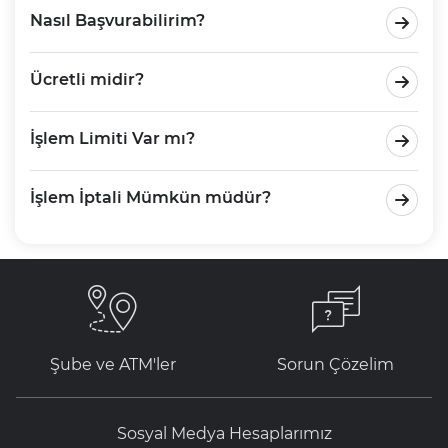
Nasıl Başvurabilirim?
Ücretli midir?
İşlem Limiti Var mı?
İşlem İptali Mümkün müdür?
Şube ve ATM'ler
Sorun Çözelim
Sosyal Medya Hesaplarımız