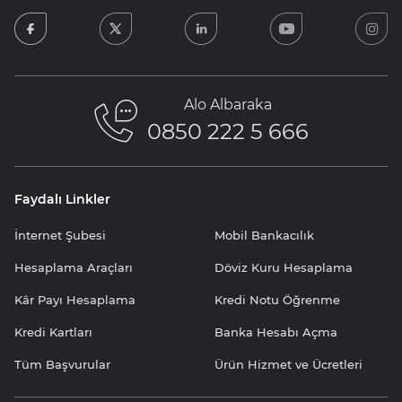
facebook
twitter
linkedin
youtube
in
Alo Albaraka
0850 222 5 666
Faydalı Linkler
İnternet Şubesi
Mobil Bankacılık
Hesaplama Araçları
Döviz Kuru Hesaplama
Kâr Payı Hesaplama
Kredi Notu Öğrenme
Kredi Kartları
Banka Hesabı Açma
Tüm Başvurular
Ürün Hizmet ve Ücretleri