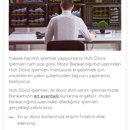
Yüksek hacimli işlemler yapıyorsanız Hızlı Döviz
İşlemleri tam size göre. Mobil Bankacılığımız üzerinden
Hızlı Döviz İşlemleri menüsüne erişebilmek için
öncelikle en yakın şubemizden başvuru yapmanızı
bekliyoruz.
Hızlı Döviz İşlemleri ile döviz alım satım işlemlerinizde
Bankamızın
en avantajlı
kurlarına erişebilir, mobil
bankacılığınız üzerinden dilediğiniz işlemleri
gerçekleştirebilirsiniz.
En iyi döviz kurlarımıza erişim fırsatını elde
edersiniz.