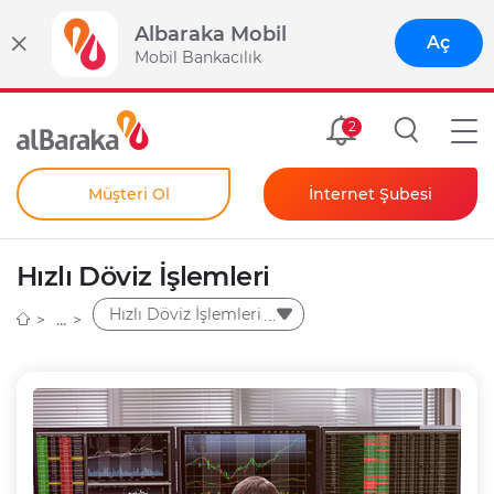
Albaraka Mobil
Aç
Mobil Bankacılık
Size Özel
2
Müşteri Ol
İnternet Şubesi
Bireysel
Kendim İçin
Hızlı Döviz İşlemleri
Şahıs Firmam İçin
Kurumsal
Hızlı Döviz İşlemleri
Anında Şifre