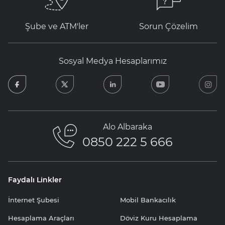
Şube ve ATM'ler
Sorun Çözelim
Sosyal Medya Hesaplarımız
facebook
twitter
linkedin
youtube
in
Alo Albaraka
0850 222 5 666
Faydalı Linkler
İnternet Şubesi
Mobil Bankacılık
Hesaplama Araçları
Döviz Kuru Hesaplama