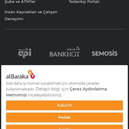
Şube ve ATM'ler
Tedarikçi Portalı
İnsan Kaynakları ve Çalışan
Deneyimi
Bilgi Toplumu
Sözleşme ve
KVKK Aydınlatma
Hizmetleri
Formlar
Yazısı
Gizlilik
S.S.S
Çerez Aydınlatma
Metni