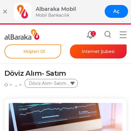
Albaraka Mobil
Aç
Mobil Bankacılık
Size Özel
2
Müşteri Ol
İnternet Şubesi
Bireysel
Kendim İçin
Döviz Alım- Satım
Şahıs Firmam İçin
Kurumsal
Döviz Alım- Satım
Anında Şifre