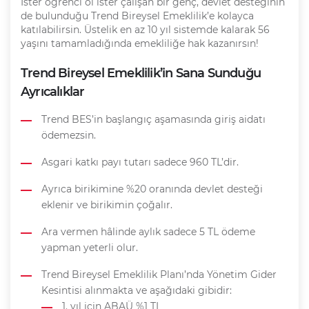
İster öğrenci ol ister çalışan bir genç, devlet desteğinin
de bulunduğu Trend Bireysel Emeklilik’e kolayca
katılabilirsin. Üstelik en az 10 yıl sistemde kalarak 56
yaşını tamamladığında emekliliğe hak kazanırsın!
Trend Bireysel Emeklilik’in Sana Sunduğu
Ayrıcalıklar
Trend BES’in başlangıç aşamasında giriş aidatı
ödemezsin.
Asgari katkı payı tutarı sadece 960 TL’dir.
Ayrıca birikimine %20 oranında devlet desteği
eklenir ve birikimin çoğalır.
Ara vermen hâlinde aylık sadece 5 TL ödeme
yapman yeterli olur.
Trend Bireysel Emeklilik Planı’nda Yönetim Gider
Kesintisi alınmakta ve aşağıdaki gibidir:
1. yıl için ABAÜ %1 TL