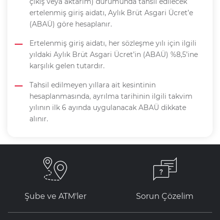
çıkış veya aktarım) durumunda tahsil edilecek
ertelenmiş giriş aidatı, Aylık Brüt Asgari Ücret’e
(ABAÜ) göre hesaplanır.
Ertelenmiş giriş aidatı, her sözleşme yılı için ilgili
yıldaki Aylık Brüt Asgari Ücret’in (ABAÜ) %8,5’ine
karşılık gelen tutardır.
Tahsil edilmeyen yıllara ait kesintinin
hesaplanmasında, ayrılma tarihinin ilgili takvim
yılının ilk 6 ayında uygulanacak ABAÜ dikkate
alınır.
Şube ve ATM'ler
Sorun Çözelim