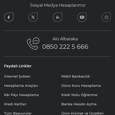
Sosyal Medya Hesaplarımız
facebook
twitter
linkedin
youtube
in
Alo Albaraka
0850 222 5 666
Faydalı Linkler
İnternet Şubesi
Mobil Bankacılık
Hesaplama Araçları
Döviz Kuru Hesaplama
Kâr Payı Hesaplama
Kredi Notu Öğrenme
Kredi Kartları
Banka Hesabı Açma
Tüm Başvurular
Ürün Hizmet ve Ücretleri