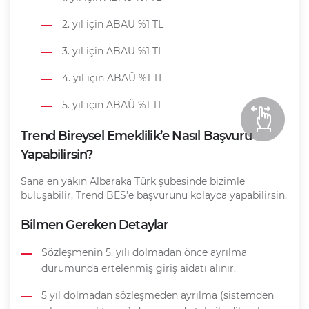
2. yıl için ABAÜ %1 TL
3. yıl için ABAÜ %1 TL
4. yıl için ABAÜ %1 TL
5. yıl için ABAÜ %1 TL
Trend Bireysel Emeklilik’e Nasıl Başvuru
Yapabilirsin?
Sana en yakın Albaraka Türk şubesinde bizimle
buluşabilir, Trend BES’e başvurunu kolayca yapabilirsin.
Bilmen Gereken Detaylar
Sözleşmenin 5. yılı dolmadan önce ayrılma
durumunda ertelenmiş giriş aidatı alınır.
5 yıl dolmadan sözleşmeden ayrılma (sistemden