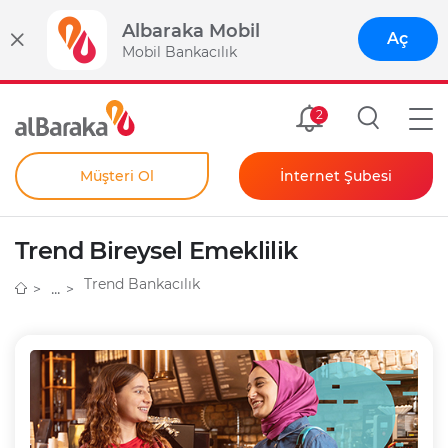
Albaraka Mobil
Aç
Mobil Bankacılık
Size Özel
2
Müşteri Ol
İnternet Şubesi
Bireysel
Kendim İçin
Trend Bireysel Emeklilik
Şahıs Firmam İçin
Kurumsal
Trend Bankacılık
Anında Şifre