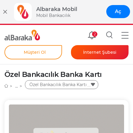
Albaraka Mobil
Aç
Mobil Bankacılık
Size Özel
2
Müşteri Ol
İnternet Şubesi
Bireysel
Kendim İçin
Özel Bankacılık Banka Kartı
Şahıs Firmam İçin
Kurumsal
Özel Bankacılık Banka Kartı
Anında Şifre