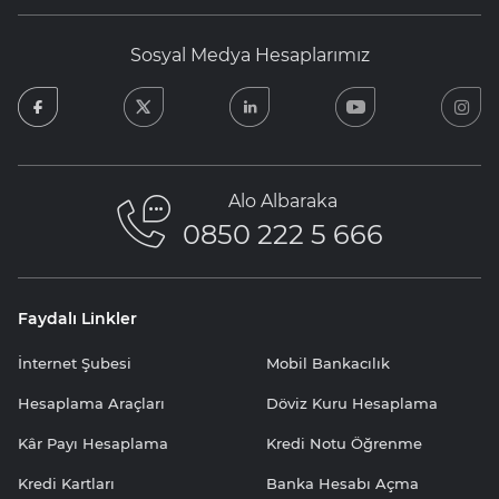
Sosyal Medya Hesaplarımız
facebook
twitter
linkedin
youtube
in
Alo Albaraka
0850 222 5 666
Faydalı Linkler
İnternet Şubesi
Mobil Bankacılık
Hesaplama Araçları
Döviz Kuru Hesaplama
Kâr Payı Hesaplama
Kredi Notu Öğrenme
Kredi Kartları
Banka Hesabı Açma