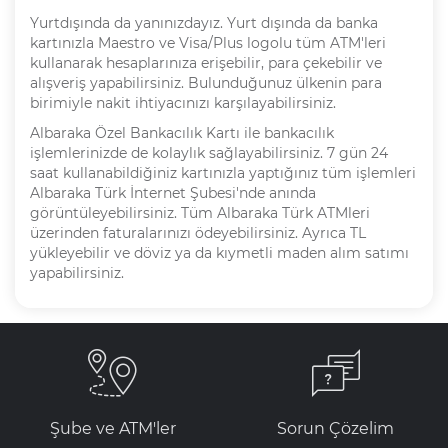
Yurtdışında da yanınızdayız. Yurt dışında da banka
kartınızla Maestro ve Visa/Plus logolu tüm ATM'leri
kullanarak hesaplarınıza erişebilir, para çekebilir ve
alışveriş yapabilirsiniz. Bulunduğunuz ülkenin para
birimiyle nakit ihtiyacınızı karşılayabilirsiniz.
Albaraka Özel Bankacılık Kartı ile bankacılık
işlemlerinizde de kolaylık sağlayabilirsiniz. 7 gün 24
saat kullanabildiğiniz kartınızla yaptığınız tüm işlemleri
Albaraka Türk İnternet Şubesi'nde anında
görüntüleyebilirsiniz. Tüm Albaraka Türk ATMleri
üzerinden faturalarınızı ödeyebilirsiniz. Ayrıca TL
yükleyebilir ve döviz ya da kıymetli maden alım satımı
yapabilirsiniz.
Şube ve ATM'ler
Sorun Çözelim