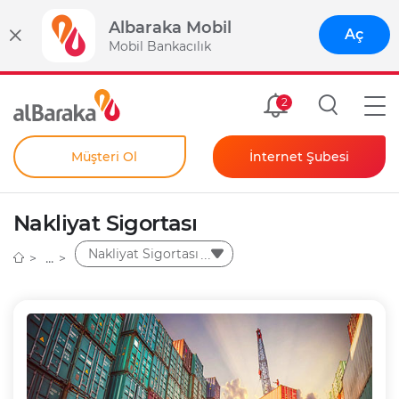
Albaraka Mobil
Aç
Mobil Bankacılık
Size Özel
2
Müşteri Ol
İnternet Şubesi
Bireysel
Kendim İçin
Nakliyat Sigortası
Şahıs Firmam İçin
Kurumsal
Nakliyat Sigortası
Anında Şifre