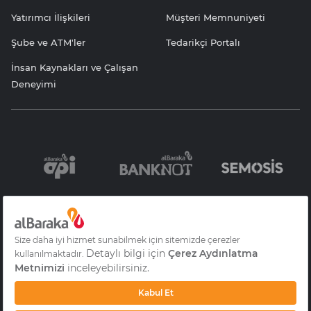
Yatırımcı İlişkileri
Müşteri Memnuniyeti
Şube ve ATM'ler
Tedarikçi Portalı
İnsan Kaynakları ve Çalışan
Deneyimi
Bilgi Toplumu
Sözleşme ve
KVKK Aydınlatma
Hizmetleri
Formlar
Yazısı
Gizlilik
S.S.S
Çerez Aydınlatma
Metni