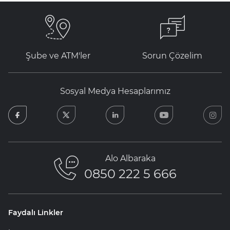
Şube ve ATM'ler
Sorun Çözelim
Sosyal Medya Hesaplarımız
facebook
twitter
linkedin
youtube
in
Alo Albaraka
0850 222 5 666
Faydalı Linkler