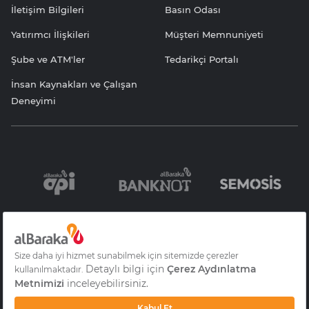
İletişim Bilgileri
Basın Odası
Yatırımcı İlişkileri
Müşteri Memnuniyeti
Şube ve ATM'ler
Tedarikçi Portalı
İnsan Kaynakları ve Çalışan
Deneyimi
Bilgi Toplumu
Sözleşme ve
KVKK Aydınlatma
Hizmetleri
Formlar
Yazısı
Gizlilik
S.S.S
Çerez Aydınlatma