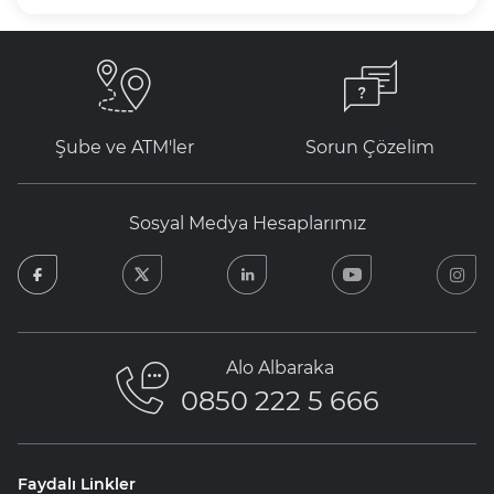
Şube ve ATM'ler
Sorun Çözelim
Sosyal Medya Hesaplarımız
facebook
twitter
linkedin
youtube
in
Alo Albaraka
0850 222 5 666
Faydalı Linkler