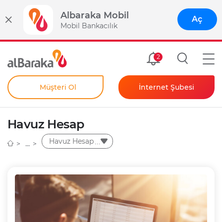
Albaraka Mobil
Aç
Mobil Bankacılık
Size Özel
2
Müşteri Ol
İnternet Şubesi
Bireysel
Kendim İçin
Havuz Hesap
Şahıs Firmam İçin
Kurumsal
Havuz Hesap
Anında Şifre