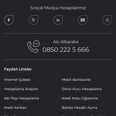
Sosyal Medya Hesaplarımız
facebook
twitter
linkedin
youtube
in
Alo Albaraka
0850 222 5 666
Faydalı Linkler
İnternet Şubesi
Mobil Bankacılık
Hesaplama Araçları
Döviz Kuru Hesaplama
Kâr Payı Hesaplama
Kredi Notu Öğrenme
Kredi Kartları
Banka Hesabı Açma