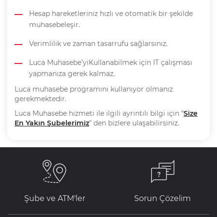
Hesap hareketleriniz hızlı ve otomatik bir şekilde
muhasebeleşir.
Verimlilik ve zaman tasarrufu sağlarsınız.
Luca Muhasebe’yiKullanabilmek için IT çalışması
yapmanıza gerek kalmaz.
Luca muhasebe programını kullanıyor olmanız
gerekmektedir.
Luca Muhasebe hizmeti ile ilgili ayrıntılı bilgi için “
Size
En Yakın Şubelerimiz
” den bizlere ulaşabilirsiniz.
Şube ve ATM'ler
Sorun Çözelim