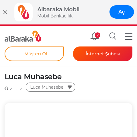
Albaraka Mobil
Aç
Mobil Bankacılık
Size Özel
2
Müşteri Ol
İnternet Şubesi
Bireysel
Kendim İçin
Luca Muhasebe
Şahıs Firmam İçin
Kurumsal
Luca Muhasebe
Anında Şifre