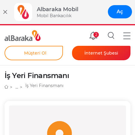
Albaraka Mobil
Aç
Mobil Bankacılık
Size Özel
2
Müşteri Ol
İnternet Şubesi
Bireysel
Kendim İçin
İş Yeri Finansmanı
Şahıs Firmam İçin
Kurumsal
İş Yeri Finansmanı
Anında Şifre