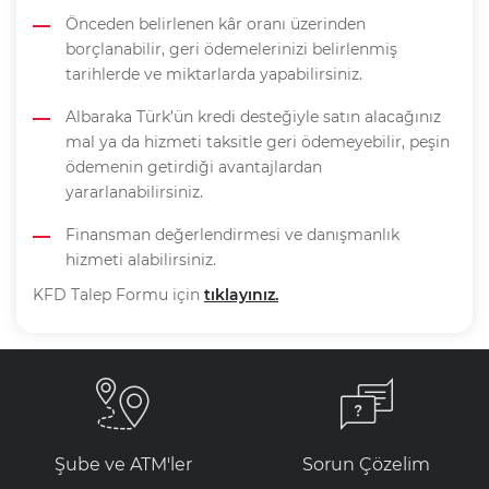
Önceden belirlenen kâr oranı üzerinden
borçlanabilir, geri ödemelerinizi belirlenmiş
tarihlerde ve miktarlarda yapabilirsiniz.
Albaraka Türk’ün kredi desteğiyle satın alacağınız
mal ya da hizmeti taksitle geri ödemeyebilir, peşin
ödemenin getirdiği avantajlardan
yararlanabilirsiniz.
Finansman değerlendirmesi ve danışmanlık
hizmeti alabilirsiniz.
KFD Talep Formu için
tıklayınız
.
Şube ve ATM'ler
Sorun Çözelim