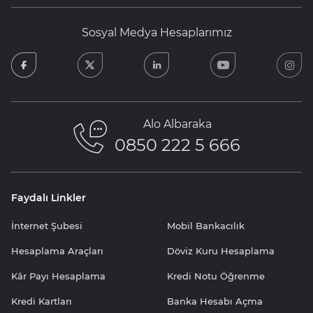
Sosyal Medya Hesaplarımız
facebook
twitter
linkedin
youtube
in
Alo Albaraka
0850 222 5 666
Faydalı Linkler
İnternet Şubesi
Mobil Bankacılık
Hesaplama Araçları
Döviz Kuru Hesaplama
Kâr Payı Hesaplama
Kredi Notu Öğrenme
Kredi Kartları
Banka Hesabı Açma