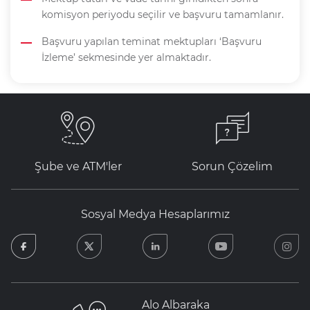
komisyon periyodu seçilir ve başvuru tamamlanır.
Başvuru yapılan teminat mektupları ‘Başvuru
İzleme’ sekmesinde yer almaktadır.
Şube ve ATM'ler
Sorun Çözelim
Sosyal Medya Hesaplarımız
facebook
twitter
linkedin
youtube
in
Alo Albaraka