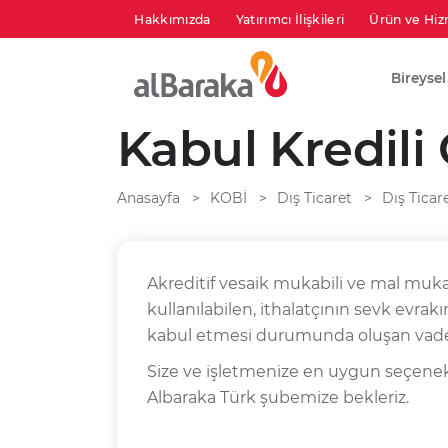
Hakkımızda
Yatırımcı İlişkileri
Ürün ve Hiz
Bireysel
Kabul Kredil
Anasayfa
KOBİ
Dış Ticaret
Dış Ticar
Akreditif vesaik mukabili ve mal muk
kullanılabilen, ithalatçının sevk evrakı
kabul etmesi durumunda oluşan vade
Size ve işletmenize en uygun seçenekl
Albaraka Türk şubemize bekleriz.