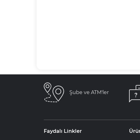
Şube ve ATM'ler
Faydalı Linkler
Ürü