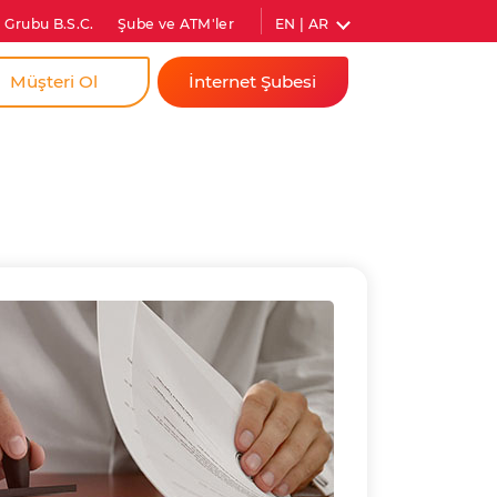
EN | AR
 Grubu B.S.C.
Şube ve ATM'ler
Müşteri Ol
İnternet Şubesi
a
Bireysel
dim İçin
Kurumsal
ıs Firmam İçin
Anında Şifre