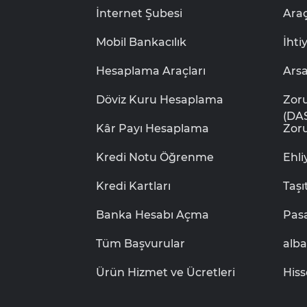
İnternet Şubesi
Araç
Mobil Bankacılık
İhti
Hesaplama Araçları
Ars
Döviz Kuru Hesaplama
Zor
(DA
Kâr Payı Hesaplama
Zoru
Kredi Notu Öğrenme
Ehl
Kredi Kartları
Taşı
Banka Hesabı Açma
Pas
Tüm Başvurular
alb
Ürün Hizmet ve Ücretleri
Hiss