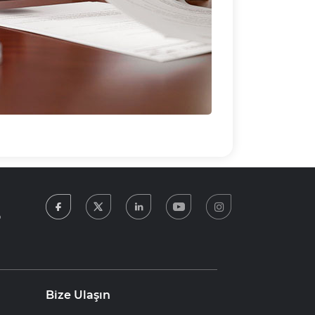
facebook
twitter
linkedin
youtube
instagram
5
Bize Ulaşın