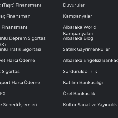
 (Taşıt) Finansmanı
Duyurular
yaç Finansmanı
Kampanyalar
a Finansmanı
Albaraka World
Kampanyaları
unlu Deprem Sigortası
Albaraka Blog
SK)
nlu Trafik Sigortası
Satılık Gayrimenkuller
iyet Harcı Ödeme
Albaraka Engelsiz Bankacı
t Sigortası
Sürdürülebilirlik
aport Harcı Ödeme
Katılım Bankacılığı
aFX
Özel Bankacılık
e Senedi İşlemleri
Kültür Sanat ve Yayıncılık