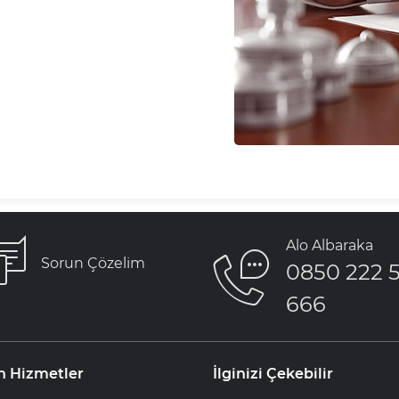
Alo Albaraka
Sorun Çözelim
0850 222 
666
n Hizmetler
İlginizi Çekebilir