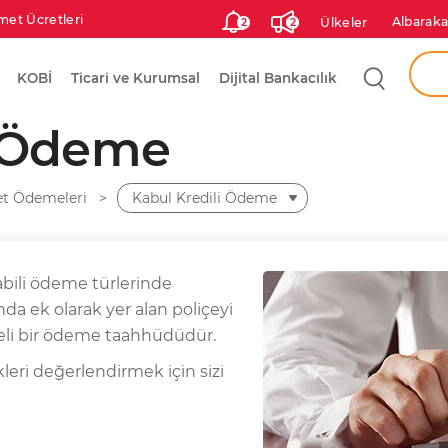
met Ücretleri
Albaraka
Ülkeler
2
2
Aram
KOBİ
Ticari ve Kurumsal
Dijital Bankacılık
Ken
i Ödeme
Şah
et Ödemeleri
Kabul Kredili Ödeme
abili ödeme türlerinde
nda ek olarak yer alan poliçeyi
li bir ödeme taahhüdüdür.
eri değerlendirmek için sizi