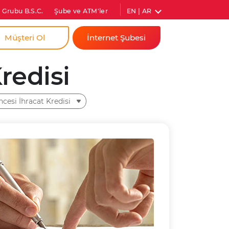
EN | AR
 Grubu B.S.C.
Şube ve ATM'ler
Müşteri Ol
İnternet Şubesi
a
Bireysel
dim İçin
redisi
Kurumsal
ıs Firmam İçin
esi İhracat Kredisi
Anında Şifre