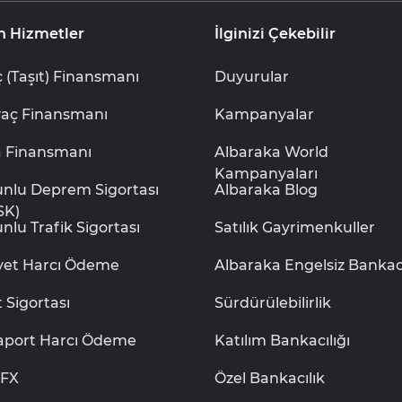
n Hizmetler
İlginizi Çekebilir
 (Taşıt) Finansmanı
Duyurular
yaç Finansmanı
Kampanyalar
a Finansmanı
Albaraka World
Kampanyaları
unlu Deprem Sigortası
Albaraka Blog
SK)
nlu Trafik Sigortası
Satılık Gayrimenkuller
iyet Harcı Ödeme
Albaraka Engelsiz Bankacı
t Sigortası
Sürdürülebilirlik
aport Harcı Ödeme
Katılım Bankacılığı
aFX
Özel Bankacılık