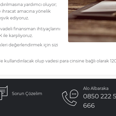
ndırılmasına yardımcı oluyor;
le ihracat amacına yönelik
eşvik ediyoruz.
 vadeli finansman ihtiyaçlarını
le karşılıyoruz.
eri değerlendirmek için sizi
de kullandırılacak olup vadesi para cinsine bağlı olarak 1
Alo Albaraka
Sorun Çözelim
0850 222 
666