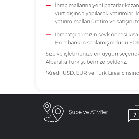
İhraç mallarına yeni pazarlar kaza
yurt dışında yapılacak yatırımlar i
yatırım malları üretim ve satışını t
İhracatçılarımızın sevk öncesi kısa
Eximbank’ın sağlamış olduğu SÖİK i
Size ve işletmenize en uygun seçenekl
Albaraka Türk şubemize bekleriz.
*Kredi, USD, EUR ve Türk Lirası cinsin
Şube ve ATM'ler