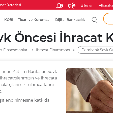
met Ücretleri
Albaraka
Ülkeler
2
2
Aram
KOBİ
Ticari ve Kurumsal
Dijital Bankacılık
Ken
 Öncesi İhracat K
Şah
et Finansmanları
İhracat Finansmanı
Eximbank Sevk Önc
lanan Katılım Bankaları Sevk
 ihracatçılarımızın ve ihracata
malatçılarımızın ihracatlarını
.
şitlendirilmesine katkıda