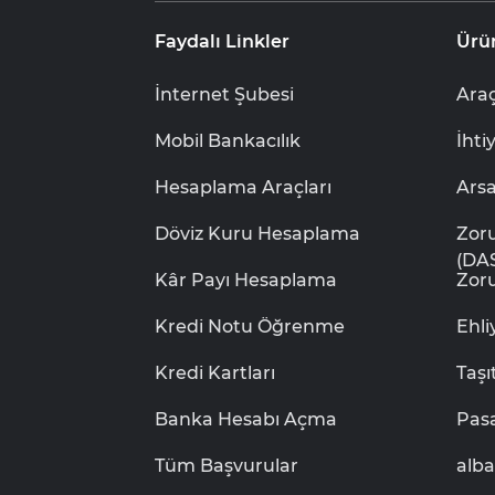
Faydalı Linkler
Ürü
İnternet Şubesi
Araç
Mobil Bankacılık
İhti
Hesaplama Araçları
Ars
Döviz Kuru Hesaplama
Zor
(DA
Kâr Payı Hesaplama
Zoru
Kredi Notu Öğrenme
Ehl
Kredi Kartları
Taşı
Banka Hesabı Açma
Pas
Tüm Başvurular
alb