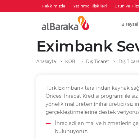
Hakkımızda
Yatırımcı İlişkileri
Ürün ve Hiz
Bireysel
Eximbank Sevk
Anasayfa
KOBİ
Dış Ticaret
Dış Ticar
Türk Eximbank tarafından kaynak sağ
Öncesi İhracat Kredisi programı ile siz
yönelik mal üreten (nihai üretici) siz i
gerçekleştirmelerine destek veriyoruz
İhraç edilen mal ve hizmetlerin çe
bulunuyoruz.