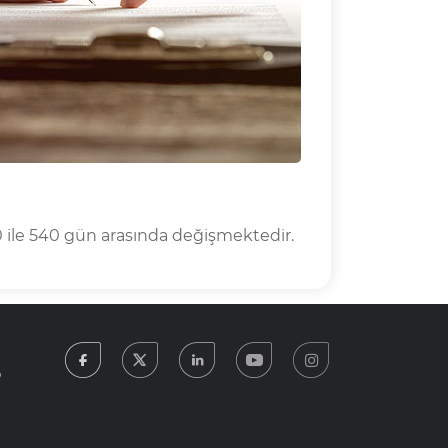
20 ile 540 gün arasında değişmektedir.
facebook
twitter
linkedin
youtube
instagram
5