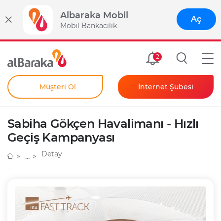
Albaraka Mobil
Aç
Mobil Bankacılık
Size Özel
2
Müşteri Ol
İnternet Şubesi
Bireysel
Kendim İçin
Sabiha Gökçen Havalimanı - Hızlı
Şahıs Firmam İçin
Kurumsal
Geçiş Kampanyası
Anında Şifre
Detay