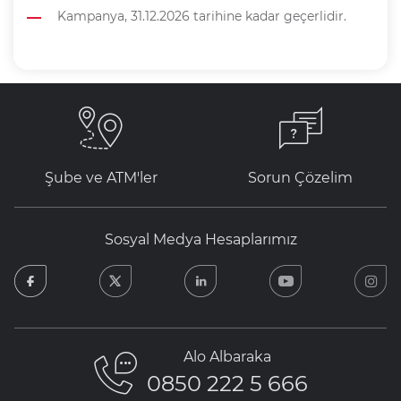
Kampanya, 31.12.2026 tarihine kadar geçerlidir.
Şube ve ATM'ler
Sorun Çözelim
Sosyal Medya Hesaplarımız
facebook
twitter
linkedin
youtube
in
Alo Albaraka
0850 222 5 666