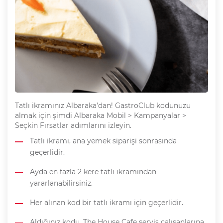
Tatlı ikramınız Albaraka’dan! GastroClub kodunuzu
almak için şimdi Albaraka Mobil > Kampanyalar >
Seçkin Fırsatlar adımlarını izleyin.
Tatlı ikramı, ana yemek siparişi sonrasında
geçerlidir.
Ayda en fazla 2 kere tatlı ikramından
yararlanabilirsiniz.
Her alınan kod bir tatlı ikramı için geçerlidir.
Aldığınız kodu, The House Cafe servis çalışanlarına