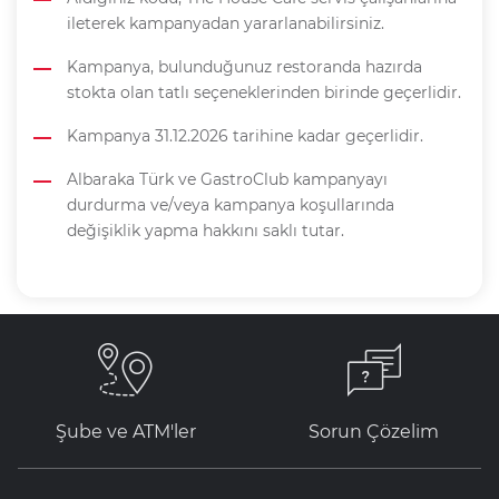
ileterek kampanyadan yararlanabilirsiniz.
Kampanya, bulunduğunuz restoranda hazırda
stokta olan tatlı seçeneklerinden birinde geçerlidir.
Kampanya 31.12.2026 tarihine kadar geçerlidir.
Albaraka Türk ve GastroClub kampanyayı
durdurma ve/veya kampanya koşullarında
değişiklik yapma hakkını saklı tutar.
Şube ve ATM'ler
Sorun Çözelim