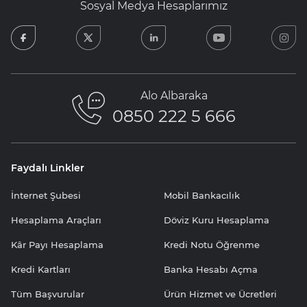
Sosyal Medya Hesaplarımız
facebook
twitter
linkedin
youtube
in
Alo Albaraka
0850 222 5 666
Faydalı Linkler
İnternet Şubesi
Mobil Bankacılık
Hesaplama Araçları
Döviz Kuru Hesaplama
Kâr Payı Hesaplama
Kredi Notu Öğrenme
Kredi Kartları
Banka Hesabı Açma
Tüm Başvurular
Ürün Hizmet ve Ücretleri