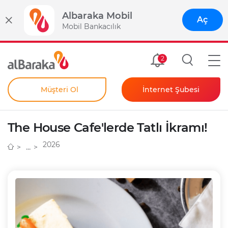
Albaraka Mobil
Aç
Mobil Bankacılık
Size Özel
2
Müşteri Ol
İnternet Şubesi
Bireysel
Kendim İçin
The House Cafe'lerde Tatlı İkramı!
Şahıs Firmam İçin
Kurumsal
2026
Anında Şifre