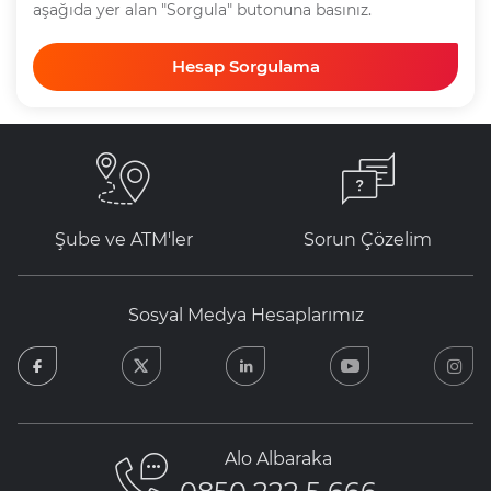
aşağıda yer alan "Sorgula" butonuna basınız.
Hesap Sorgulama
Şube ve ATM'ler
Sorun Çözelim
Sosyal Medya Hesaplarımız
facebook
twitter
linkedin
youtube
in
Alo Albaraka