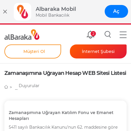
Albaraka Mobil
Aç
Mobil Bankacılık
Size Özel
2
Müşteri Ol
İnternet Şubesi
Bireysel
Kendim İçin
Zamanaşımına Uğrayan Hesap WEB Sitesi Listesi
Şahıs Firmam İçin
Kurumsal
Duyurular
Anında Şifre
Zamana
ş
ı
m
ı
na U
ğ
rayan Katılım Fonu ve Emanet
Hesapları
5411 sayılı Bankacılık Kanunu’nun 62. maddesine göre