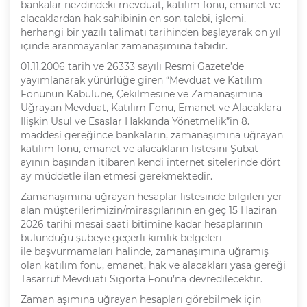
bankalar nezdindeki mevduat, katılım fonu, emanet ve
alacaklardan hak sahibinin en son talebi, işlemi,
herhangi bir yazılı talimatı tarihinden başlayarak on yıl
içinde aranmayanlar zamanaşımına tabidir.
01.11.2006 tarih ve 26333 sayılı Resmi Gazete’de
yayımlanarak yürürlüğe giren “Mevduat ve Katılım
Fonunun Kabulüne, Çekilmesine ve Zamanaşımına
Uğrayan Mevduat, Katılım Fonu, Emanet ve Alacaklara
İlişkin Usul ve Esaslar Hakkında Yönetmelik”in 8.
maddesi gereğince bankaların, zamanaşımına uğrayan
katılım fonu, emanet ve alacakların listesini Şubat
ayının başından itibaren kendi internet sitelerinde dört
ay müddetle ilan etmesi gerekmektedir.
Zamanaşımına uğrayan hesaplar listesinde bilgileri yer
alan müşterilerimizin/mirasçılarının en geç 15 Haziran
2026 tarihi mesai saati bitimine kadar hesaplarının
bulunduğu şubeye geçerli kimlik belgeleri
ile
ba
ş
vurmamalar
ı
halinde, zamanaşımına uğramış
olan katılım fonu, emanet, hak ve alacakları yasa gereği
Tasarruf Mevduatı Sigorta Fonu’na devredilecektir.
Zaman aşımına uğrayan hesapları görebilmek için