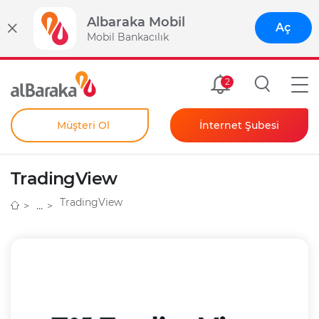
Albaraka Mobil
Aç
Mobil Bankacılık
Size Özel
2
Müşteri Ol
İnternet Şubesi
Bireysel
Kendim İçin
TradingView
Şahıs Firmam İçin
Kurumsal
TradingView
Anında Şifre