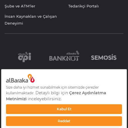
Şube ve ATM'ler
Tedarikçi Portalı
İnsan Kaynakları ve Çalışan
Deneyimi
Bilgi Toplumu
Sözleşme ve
KVKK Aydınlatma
Hizmetleri
Formlar
Yazısı
Gizlilik
S.S.S
Çerez Aydınlatma
Metni