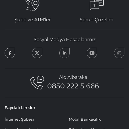
Şube ve ATM'ler
Sorun Çözelim
Sosyal Medya Hesaplarımız
facebook
twitter
linkedin
youtube
in
Alo Albaraka
0850 222 5 666
Faydalı Linkler
İnternet Şubesi
Mobil Bankacılık