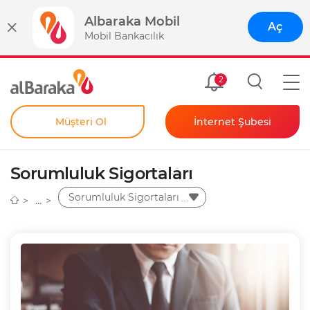
Albaraka Mobil
Aç
Mobil Bankacılık
Size Özel
2
Müşteri Ol
İnternet Şubesi
Bireysel
Kendim İçin
Sorumluluk Sigortaları
Şahıs Firmam İçin
Kurumsal
Sorumluluk Sigortaları
Anında Şifre