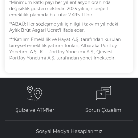
*Minimum katkı payı her yıl enflasyon oranında
değişiklik göstermektedir. 2025 yılı için değerli
emeklilik planında bu tutar 2.495 TL’dir.
**ABAÜ: Her sözleşme yılı için ilgili takvim yılındaki
Aylık Brüt Asgari Ücret’i ifade eder.
***Katılım Emeklilik ve Hayat A.Ş. tarafından kurulan
bireysel emeklilik yatırım fonları; Albaraka Portföy
Yönetimi A.Ş., K.T. Portföy Yönetimi A.Ş., Qinvest
Portföy Yönetimi A.Ş. tarafından yönetilmektedir.
Şube ve ATM'ler
Sorun Çözelim
Sosyal Medya Hesaplarımız