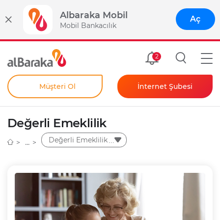
Albaraka Mobil
Aç
Mobil Bankacılık
Size Özel
2
Müşteri Ol
İnternet Şubesi
Bireysel
Kendim İçin
Değerli Emeklilik
Şahıs Firmam İçin
Kurumsal
Değerli Emeklilik
Anında Şifre