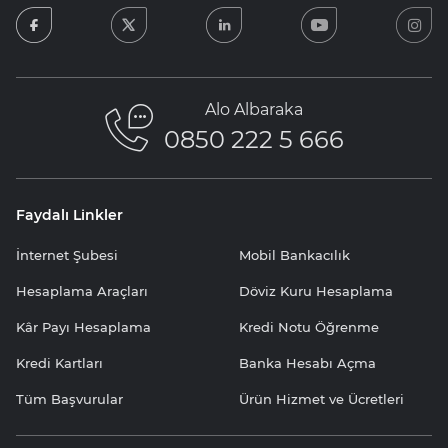
facebook
twitter
linkedin
youtube
in
Alo Albaraka
0850 222 5 666
Faydalı Linkler
İnternet Şubesi
Mobil Bankacılık
Hesaplama Araçları
Döviz Kuru Hesaplama
Kâr Payı Hesaplama
Kredi Notu Öğrenme
Kredi Kartları
Banka Hesabı Açma
Tüm Başvurular
Ürün Hizmet ve Ücretleri