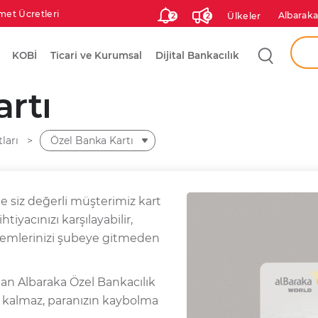
met Ücretleri
Albaraka
Ülkeler
2
2
Aram
KOBİ
Ticari ve Kurumsal
Dijital Bankacılık
Ken
rtı
Şah
ları
Özel Banka Kartı
le siz değerli müşterimiz kart
iyacınızı karşılayabilir,
işlemlerinizi şubeye gitmeden
lan Albaraka Özel Bankacılık
k kalmaz, paranızın kaybolma