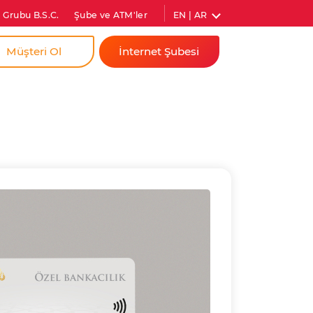
EN | AR
 Grubu B.S.C.
Şube ve ATM'ler
Müşteri Ol
İnternet Şubesi
a
Bireysel
dim İçin
Kurumsal
ıs Firmam İçin
Anında Şifre