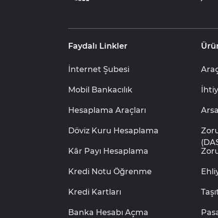
Faydalı Linkler
Ürü
İnternet Şubesi
Araç
Mobil Bankacılık
İhti
Hesaplama Araçları
Ars
Döviz Kuru Hesaplama
Zor
(DA
Kâr Payı Hesaplama
Zoru
Kredi Notu Öğrenme
Ehl
Kredi Kartları
Taşı
Banka Hesabı Açma
Pas