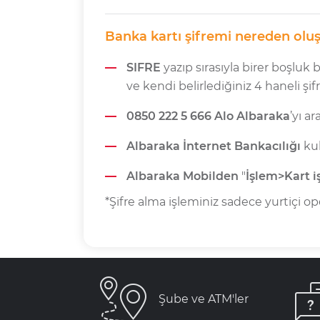
Banka kartı şifremi nereden oluşt
SIFRE
yazıp sırasıyla birer boşluk
ve kendi belirlediğiniz 4 haneli şif
0850 222 5 666
Alo Albaraka
’yı ar
Albaraka İnternet Bankacılığı
kul
Albaraka Mobilden
"
İşlem>Kart i
*Şifre alma işleminiz sadece yurtiçi ope
Şube ve ATM'ler