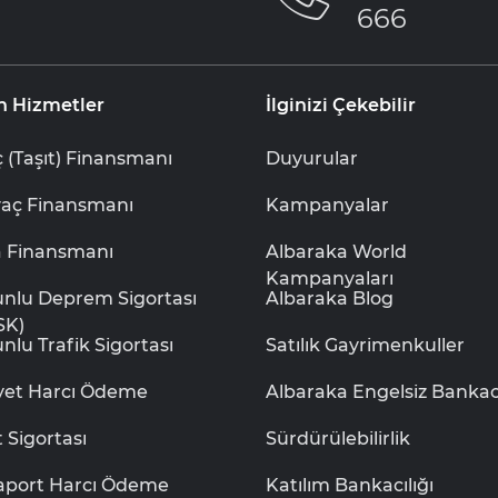
666
n Hizmetler
İlginizi Çekebilir
 (Taşıt) Finansmanı
Duyurular
yaç Finansmanı
Kampanyalar
a Finansmanı
Albaraka World
Kampanyaları
unlu Deprem Sigortası
Albaraka Blog
SK)
nlu Trafik Sigortası
Satılık Gayrimenkuller
iyet Harcı Ödeme
Albaraka Engelsiz Bankacı
t Sigortası
Sürdürülebilirlik
aport Harcı Ödeme
Katılım Bankacılığı