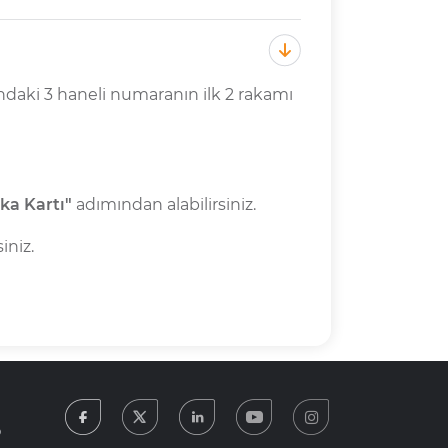
sındaki 3 haneli numaranın ilk 2 rakamı
ka Kartı"
adımından alabilirsiniz.
iniz.
facebook
twitter
linkedin
youtube
instagram
5