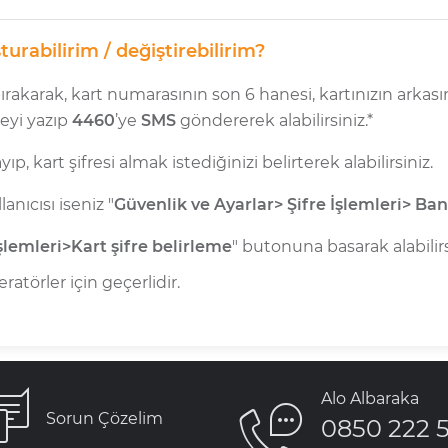
urabilirim / değiştirebilirim?
 bırakarak, kart numarasının son 6 hanesi, kartınızın arka
reyi yazıp
4460
’ye
SMS
göndererek alabilirsiniz.*
ayıp, kart şifresi almak istediğinizi belirterek alabilirsiniz.
lanıcısı iseniz "
Güvenlik ve Ayarlar> Şifre İşlemleri> Ban
şlemleri>Kart şifre belirleme
" butonuna basarak alabilirs
ratörler için geçerlidir.
Alo Albaraka
Sorun Çözelim
0850 222 