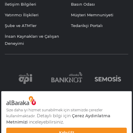
İletişim Bilgileri
Basın Odası
Yatırımcı İlişkileri
Müşteri Memnuniyeti
Şube ve ATM'ler
Tedarikçi Portalı
İnsan Kaynakları ve Çalışan
Deneyimi
Bilgi Toplumu
Sözleşme ve
KVKK Aydınlatma
Hizmetleri
Formlar
Yazısı
Gizlilik
S.S.S
Çerez Aydınlatma