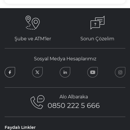
Şube ve ATM'ler
Sorun Çözelim
Sosyal Medya Hesaplarımız
facebook
twitter
linkedin
youtube
in
Alo Albaraka
0850 222 5 666
Faydalı Linkler