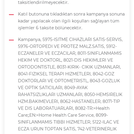
taksitlendirilmeyecektir.
Katıl butonuna tıkladıktan sonra kampanya sonuna
kadar yapılacak olan ilgili koşulları sağlayan tüm
işlemler 6 taksite bölünecektir.
Kampanya, 5975-ISITME CIHAZLARI SATIS-SERVIS,
5976-ORTOPEDI VE PROTEZ MALZ.SATIS, 5912-
ECZANELER VE ECZACILAR, 8011-SINIFLANMAMIS
HEKIM VE DOKTORL, 8021-DIS HEKIMLERI VE
ORTODONTISTLE, 8031-KIRIK- CIKIK UZMANLARI,
8041-FIZIKSEL TERAPI HIZMETLERI, 8042-GOZ
DOKTORLARI VE OPTOMETRISTL, 8043-GOZLUK
VE OPTIK SATICILARI, 8049-AYAK
RAHATSIZLIKLARI UZMANLARI, 8050-HEMSIRELIK
HZM.BAKIMEVLERI, 8062-HASTANELER, 8071-TIP
VE DIS LABORATUARLARI, 8082-TR:=Health
Care;;EN:=Home Health Care Service, 8099-
SINIFLANMAMIS TIBBI HIZMETLER, 5122-ILAC VE
ECZA URUN TOPTAN SATIS, 742-VETERINERLIK