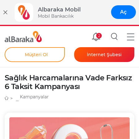
Albaraka Mobil
Aç
Mobil Bankacılık
Size Özel
2
Müşteri Ol
İnternet Şubesi
Bireysel
Kendim İçin
Sağlık Harcamalarına Vade Farksız
Şahıs Firmam İçin
Kurumsal
6 Taksit Kampanyası
Anında Şifre
Kampanyalar