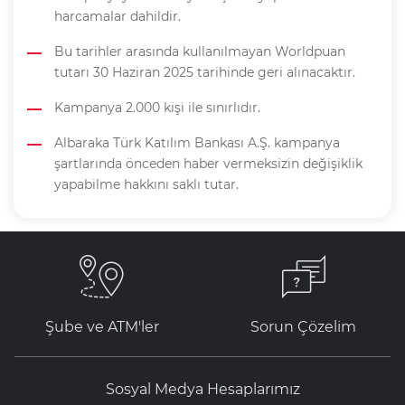
harcamalar dahildir.
Bu tarihler arasında kullanılmayan Worldpuan
tutarı 30 Haziran 2025 tarihinde geri alınacaktır.
Kampanya 2.000 kişi ile sınırlıdır.
Albaraka Türk Katılım Bankası A.Ş. kampanya
şartlarında önceden haber vermeksizin değişiklik
yapabilme hakkını saklı tutar.
Şube ve ATM'ler
Sorun Çözelim
Sosyal Medya Hesaplarımız