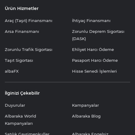
Ürün Hizmetler
Araç (Taşıt) Finansmanı
İhtiyaç Finansmanı
Arsa Finansmanı
Zorunlu Deprem Sigortası
(DASK)
Zorunlu Trafik Sigortası
Ehliyet Harcı Ödeme
Taşıt Sigortası
Pasaport Harcı Ödeme
albaFX
Hisse Senedi İşlemleri
İlginizi Çekebilir
Duyurular
Kampanyalar
Albaraka World
Albaraka Blog
Kampanyaları
Satılık Gayrimenkuller
Albaraka Engelsiz