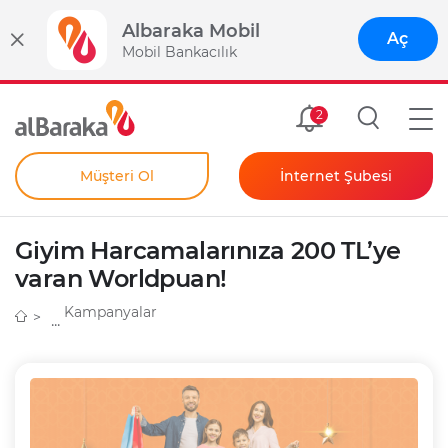
Albaraka Mobil
Aç
Mobil Bankacılık
Size Özel
2
Müşteri Ol
İnternet Şubesi
Bireysel
Kendim İçin
Giyim Harcamalarınıza 200 TL’ye
Şahıs Firmam İçin
Kurumsal
varan Worldpuan!
Anında Şifre
Kampanyalar