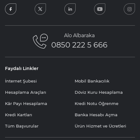
facebook
twitter
linkedin
youtube
in
Alo Albaraka
0850 222 5 666
Faydalı Linkler
İnternet Şubesi
Mobil Bankacılık
Hesaplama Araçları
Döviz Kuru Hesaplama
Kâr Payı Hesaplama
Kredi Notu Öğrenme
Kredi Kartları
Banka Hesabı Açma
Tüm Başvurular
Ürün Hizmet ve Ücretleri