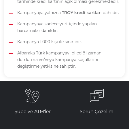
tarihinde kredi kartının açık olması gerekmektedir.
Kampanyaya yalnızca
TROY kredi kartları
dahildir.
Kampanyaya sadece yurt içinde yapılan
harcamalar dahildir.
Kampanya 1.000 kişi ile sınırlıdır.
Albaraka Türk kampanyayı dilediği zaman
durdurma ve/veya kampanya koşullarını
değiştirme yetkisine sahiptir.
Şube ve ATM'ler
Sorun Çözelim