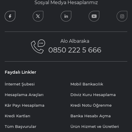
Sosyal Medya Hesaplarımız
facebook
twitter
linkedin
youtube
in
Alo Albaraka
0850 222 5 666
Faydalı Linkler
İnternet Şubesi
Mobil Bankacılık
Hesaplama Araçları
Döviz Kuru Hesaplama
Kâr Payı Hesaplama
Kredi Notu Öğrenme
Kredi Kartları
Banka Hesabı Açma
Tüm Başvurular
Ürün Hizmet ve Ücretleri