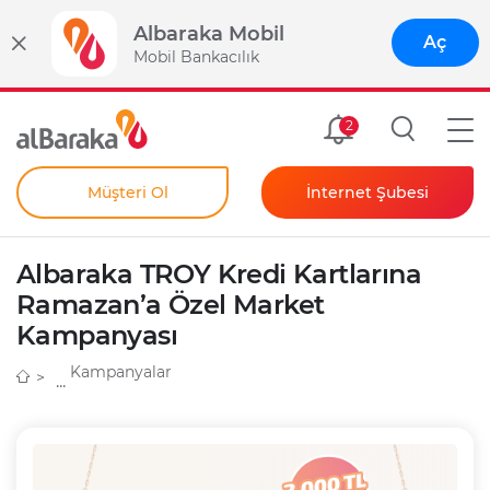
Albaraka Mobil
Aç
Mobil Bankacılık
Size Özel
2
Müşteri Ol
İnternet Şubesi
Bireysel
Kendim İçin
Albaraka TROY Kredi Kartlarına
Şahıs Firmam İçin
Kurumsal
Ramazan’a Özel Market
Kampanyası
Anında Şifre
Kampanyalar