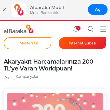
Albaraka Mobil
Aç
Mobil Bankacılık
Size Özel
2
Müşteri Ol
İnternet Şubesi
Bireysel
Kendim İçin
Akaryakıt Harcamalarınıza 200
Şahıs Firmam İçin
Kurumsal
TL’ye Varan Worldpuan!
Anında Şifre
Kampanyalar