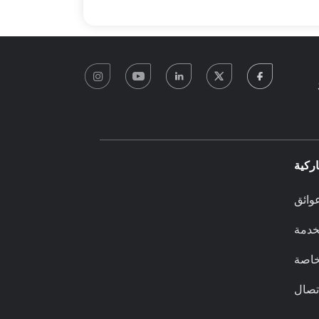
instagram
youtube
linkedin
twitter
facebook
0
ركية
وائق
لخدمة
خاصة
تصال