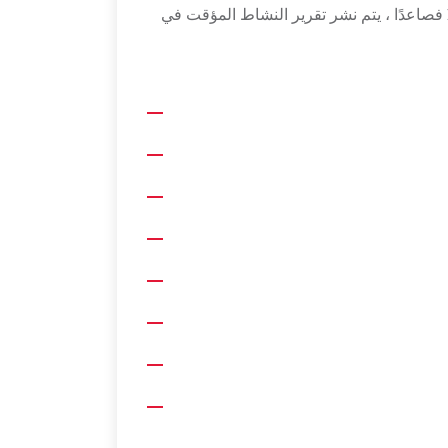
في "البيان الخاص بالبيانات المالية والتفسيرات ذات الصلة والملاحظات التي سيتم الإعلان عنها علنًا" ، 31 مارس 2016 فصاعدًا ، يتم نشر تقرير النشاط المؤقت في