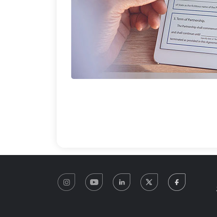
instagram
youtube
linkedin
twitter
facebook
0