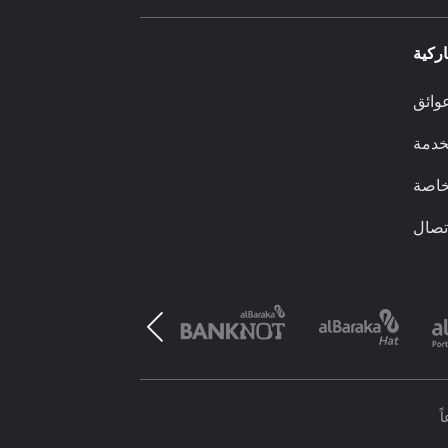
ركية
وائق
لخدمة
خاصة
تصال
ً