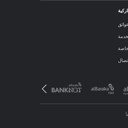
ركية
وائق
لخدمة
خاصة
تصال
ً