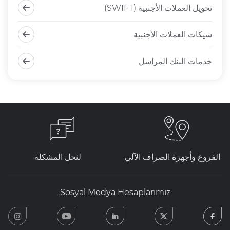
تحويل العملات الأجنبية (SWIFT)
شيكات العملات الأجنبية
خدمات البنك المراسل
الفروع وأجهزة الصراف الآلي
لنحل المشكلة
Sosyal Medya Hesaplarımız
ram
youtube
linkedin
twitter
facebook