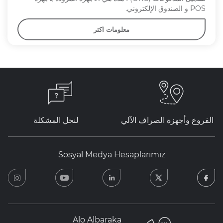
POS و الصندوق الإلكتروني.
معلومات اكثر
الفروع وأجهزة الصراف الآلي
لنحل المشكلة
Sosyal Medya Hesaplarımız
ram
youtube
linkedin
twitter
facebook
Alo Albaraka