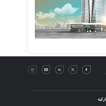
instagram
youtube
linkedin
twitter
facebook
0
ركية