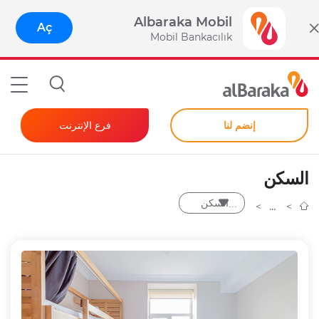
Albaraka Mobil
Aç
Mobil Bankacılık
إنضم لنا
فرع الإنترنت
المصرفية للأفراد
السكن
الشركات
السكن
كلمة مرور فورية