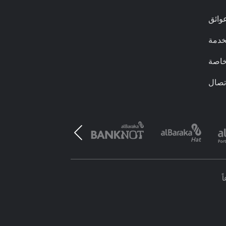
وائق
لخدمة
خاصة
تصال
ً