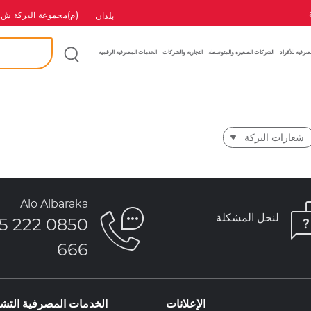
(م)مجموعة البركة ش.
بلدان
بحث
إ
صرفية للأفراد
الشركات الصغيرة والمتوسطة
التجارية والشركات
الخدمات المصرفية الرقمية
شعارات البركة
Alo Albaraka
لنحل المشكلة
850 222 5
666
الإعلانات
الخدمات المصرفية التشا