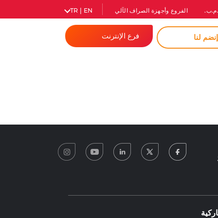
م.ب.
الفروع وأجهزة الصراف الآلي
TR | EN
فرع الإنترنت
نضم لنا
المصرفية للأفراد
الشركات
كلمة مرور فورية
instagram
youtube
linkedin
twitter
facebook
0
ركية